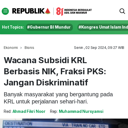
Hot Topics:
#Gubernur BI Mundur
#Kongres Umat Islam In
Ekonomi
Bisnis
Senin , 02 Sep 2024, 09:27 WIB
Wacana Subsidi KRL
Berbasis NIK, Fraksi PKS:
Jangan Diskriminatif
Banyak masyarakat yang bergantung pada
KRL untuk perjalanan sehari-hari.
Red:
Ahmad Fikri Noor
Rep:
Muhammad Nursyamsi