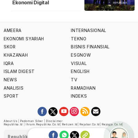
Ekonomi Digital
AMEERA
INTERNASIONAL
EKONOMI SYARIAH
TEKNO
SKOR
BISNIS FINANSIAL
KHAZANAH
ESGNOW
IQRA
VISUAL
ISLAM DIGEST
ENGLISH
NEWS
TV
ANALISIS
RAMADHAN
SPORT
INDEKS
About Us
|
Pedoman Siber
|
Disclaimer
Republika.id
|
Ihram.republika.co.id
|
Retizen.id
|
Rejabar.co.id
|
Rejogja.co.id
|
Republika telah diverifikasi oleh Dewan Pers