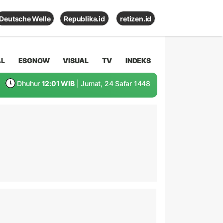
Deutsche Welle
Republika.id
retizen.id
AL
ESGNOW
VISUAL
TV
INDEKS
Dhuhur
12:01 WIB
| Jumat, 24 Safar 1448