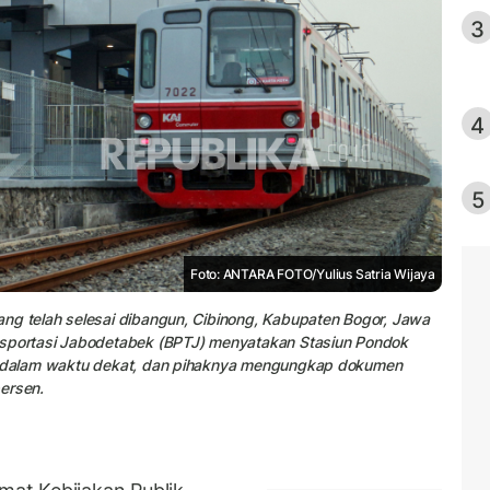
3
4
5
Foto: ANTARA FOTO/Yulius Satria Wijaya
ang telah selesai dibangun, Cibinong, Kabupaten Bogor, Jawa
ansportasi Jabodetabek (BPTJ) menyatakan Stasiun Pondok
li dalam waktu dekat, dan pihaknya mengungkap dokumen
persen.