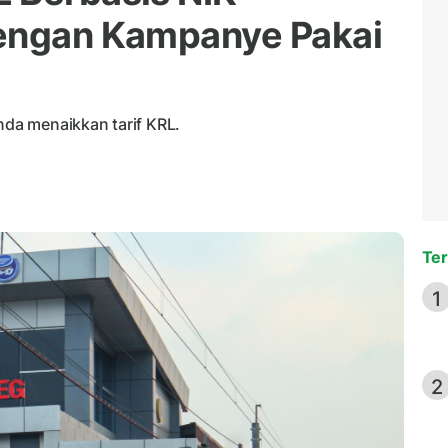
dengan Kampanye Pakai
m
nda menaikkan tarif KRL.
Ter
1
2