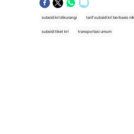
subsidi krl dikurangi
tarif subsidi krl berbasis ni
subsidi tiket krl
transportasi umum