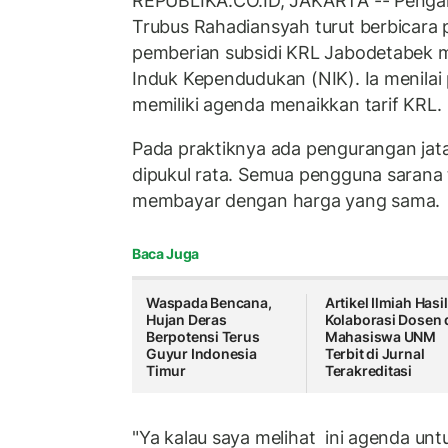
REPUBLIKA.CO.ID, JAKARTA -- Pengam
Trubus Rahadiansyah turut berbicara
pemberian subsidi KRL Jabodetabek 
Induk Kependudukan (NIK). Ia menilai
memiliki agenda menaikkan tarif KRL.
Pada praktiknya ada pengurangan jatah
dipukul rata. Semua pengguna sarana 
membayar dengan harga yang sama.
Baca Juga
Waspada Bencana,
Artikel Ilmiah Hasil
Hujan Deras
Kolaborasi Dosen 
Berpotensi Terus
Mahasiswa UNM
Guyur Indonesia
Terbit di Jurnal
Timur
Terakreditasi
"Ya kalau saya melihat ini agenda unt