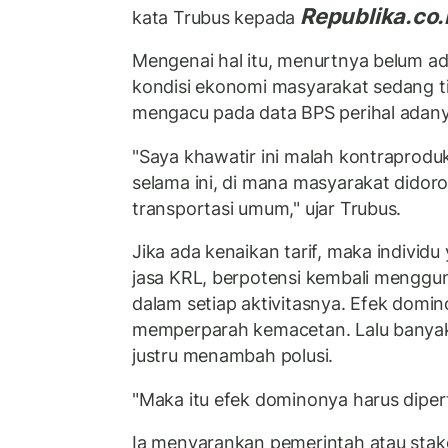
Republika.co.
kata Trubus kepada
Mengenai hal itu, menurtnya belum ad
kondisi ekonomi masyarakat sedang tid
mengacu pada data BPS perihal adany
"Saya khawatir ini malah kontraprodu
selama ini, di mana masyarakat did
transportasi umum," ujar Trubus.
Jika ada kenaikan tarif, maka individ
jasa KRL, berpotensi kembali menggu
dalam setiap aktivitasnya. Efek domin
memperparah kemacetan. Lalu banyak
justru menambah polusi.
"Maka itu efek dominonya harus diper
Ia menyarankan pemerintah atau stake