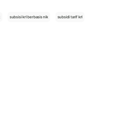
k
subsisi krl berbasis nik
subsidi tarif krl