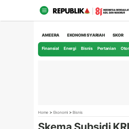
AMEERA
EKONOMI SYARIAH
SKOR
Finansial
Energi
Bisnis
Pertanian
Oto
>
>
Home
Ekonomi
Bisnis
Skema Subsidi KRL