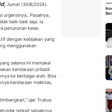
id,
Juma
Jumat (30/8/2024).
Ins
Ber
a urgensinya,. Pasalnya,
ak baik-baik saja. Ia
a penurunan kelas.
ktif dengan kebijakan yang
orong menggunakan
u yang selama ini memakai
nakan kendaraan pribadi
onya ke berbagai arah. Bisa
nya kendaraan melintas,
timbangkan," ujar Trubus.
holder terkait sebaiknya