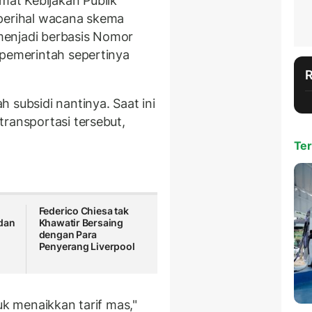
at Kebijakan Publik
 perihal wacana skema
menjadi berbasis Nomor
 pemerintah sepertinya
 subsidi nantinya. Saat ini
transportasi tersebut,
Ter
Federico Chiesa tak
dan
Khawatir Bersaing
dengan Para
Penyerang Liverpool
uk menaikkan tarif mas,"