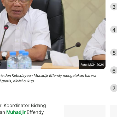
3
4
5
Foto: MCH 2024
6
sia dan Kebudayaan Muhadjir Effendy mengatakan bahwa
ratis, dinilai cukup.
7
i Koordinator Bidang
aan
Muhadjir
Effendy