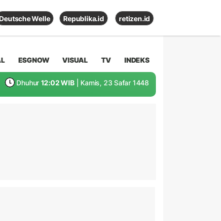
Deutsche Welle
Republika.id
retizen.id
AL
ESGNOW
VISUAL
TV
INDEKS
Dhuhur
12:02 WIB
| Kamis, 23 Safar 1448