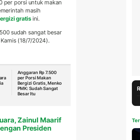
0 per porsi untuk makan
pemerintah masih
rgizi gratis
ini.
7.500 sudah sangat besar
, Kamis (18/7/2024).
Anggaran Rp 7.500
ara
per Porsi Makan
ia
Bergizi Gratis, Menko
PMK: Sudah Sangat
Besar Itu
ara, Zainul Maarif
Ter
dengan Presiden