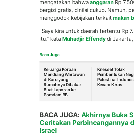
mengatakan bahwa
anggaran
Rp 7.50
bergizi gratis, dinilai cukup. Namun, 
menggodok kebijakan terkait
makan be
"Saya kira untuk daerah tertentu Rp 
itu," kata
Muhadjir Effendy
di Jakarta
Baca Juga
Keluarga Korban
Knesset Tolak
Mendiang Wartawan
Pembentukan Neg
di Karo yang
Palestina, Indones
Rumahnya Dibakar
Kecam Keras
Buat Laporan ke
Pomdam BB
BACA JUGA:
Akhirnya Buka Su
Ceritakan Perbincangannya 
Israel