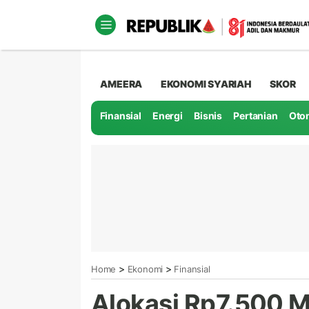
AMEERA
EKONOMI SYARIAH
SKOR
Finansial
Energi
Bisnis
Pertanian
Oto
>
>
Home
Ekonomi
Finansial
Alokasi Rp7.500 Ma