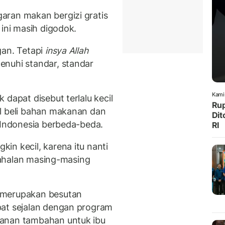
aran makan bergizi gratis
 ini masih digodok.
gan. Tetapi
insya Allah
enuhi standar, standar
Kami
dapat disebut terlalu kecil
Rup
l beli bahan makanan dan
Dit
i Indonesia berbeda-beda.
RI
in kecil, karena itu nanti
emahalan masing-masing
 merupakan besutan
apat sejalan dengan program
kanan tambahan untuk ibu