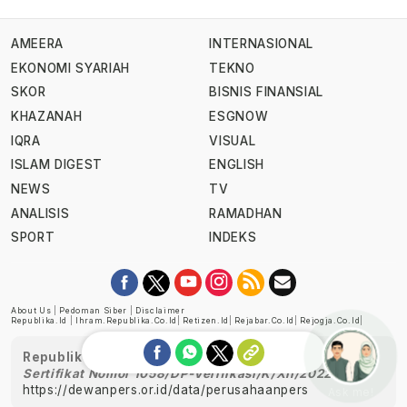
AMEERA
INTERNASIONAL
EKONOMI SYARIAH
TEKNO
SKOR
BISNIS FINANSIAL
KHAZANAH
ESGNOW
IQRA
VISUAL
ISLAM DIGEST
ENGLISH
NEWS
TV
ANALISIS
RAMADHAN
SPORT
INDEKS
About Us
|
Pedoman Siber
|
Disclaimer
Republika.id
|
Ihram.republika.co.id
|
Retizen.id
|
Rejabar.co.id
|
Rejogja.co.id
|
Republika telah diverifikasi oleh Dewan Pers
Sertifikat Nomor 1058/DP-Verifikasi/K/XII/2022
https://dewanpers.or.id/data/perusahaanpers
Ask me!