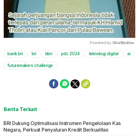
Powered by 
GliaStudios
bank bri
bri
bbri
pdc 2024
teknologi digital
ai
Mute
futuremakers challenge
Berita Terkait
BRI Dukung Optimalisasi Instrumen Pengelolaan Kas
Negara, Perkuat Penyaluran Kredit Berkualitas