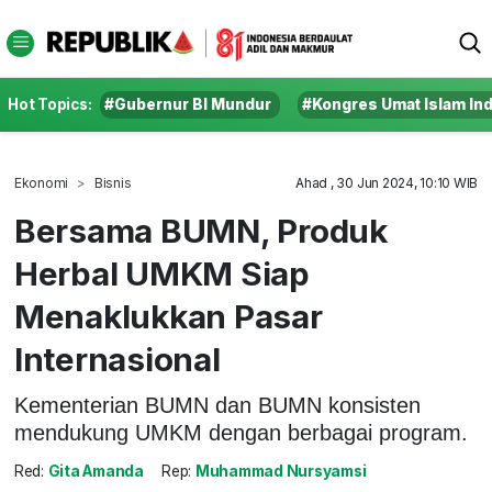
Hot Topics:
#Gubernur BI Mundur
#Kongres Umat Islam In
Ekonomi
Bisnis
Ahad , 30 Jun 2024, 10:10 WIB
Bersama BUMN, Produk
Herbal UMKM Siap
Menaklukkan Pasar
Internasional
Kementerian BUMN dan BUMN konsisten
mendukung UMKM dengan berbagai program.
Red:
Gita Amanda
Rep:
Muhammad Nursyamsi