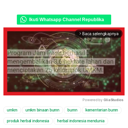
Ikuti Whatsapp Channel Republika
Baca selengkapnya
arrow_forward_ios
Powered by 
GliaStudios
umkm
umkm binaan bumn
bumn
kementerian bumn
Mute
produk herbal indonesia
herbal indonesia mendunia