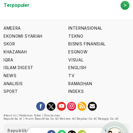
>
Terpopuler
AMEERA
INTERNASIONAL
EKONOMI SYARIAH
TEKNO
SKOR
BISNIS FINANSIAL
KHAZANAH
ESGNOW
IQRA
VISUAL
ISLAM DIGEST
ENGLISH
NEWS
TV
ANALISIS
RAMADHAN
SPORT
INDEKS
About Us
|
Pedoman Siber
|
Disclaimer
Republika.id
|
Ihram.republika.co.id
|
Retizen.id
|
Rejabar.co.id
|
Rejogja.co.id
|
Republika telah diverifikasi oleh Dewan Pers