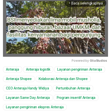
Baca selengkapnya
arrow_forward_ios
Powered by 
GliaStudios
Anteraja
Anteraja logistik
Layanan pengiriman Anteraja
Mute
Anteraja Shopee
Kolaborasi Anteraja dan Shopee
CEO Anteraja Handy Widiya
Pertumbuhan Anteraja
Layanan Same Day Anteraja
Program insentif Anteraja
Layanan pengiriman ekspres Anteraja