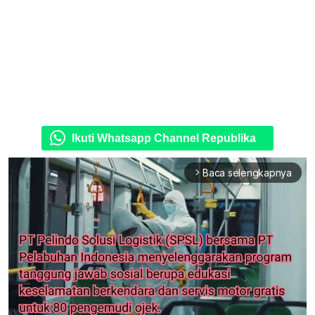
Ikuti Whatsapp Channel Republika
Baca selengkapnya
arrow_forward_ios