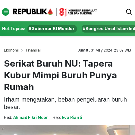
Hot Topics:
#Gubernur BI Mundur
#Kongres Umat Islam In
Ekonomi
Finansial
Jumat , 31 May 2024, 23:02 WIB
Serikat Buruh NU: Tapera
Kubur Mimpi Buruh Punya
Rumah
Irham mengatakan, beban pengeluaran buruh
besar.
Red:
Ahmad Fikri Noor
Rep:
Eva Rianti