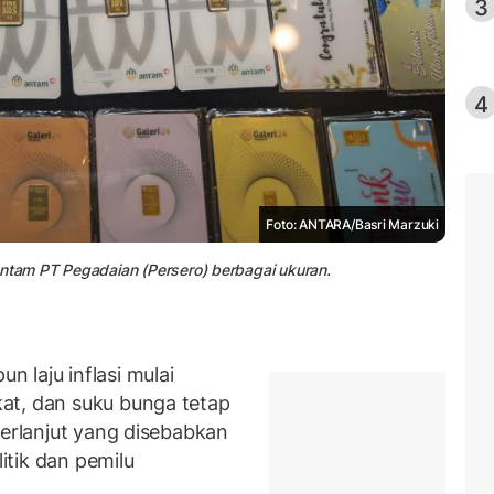
3
4
Foto: ANTARA/Basri Marzuki
tam PT Pegadaian (Persero) berbagai ukuran.
 laju inflasi mulai
at, dan suku bunga tetap
berlanjut yang disebabkan
litik dan pemilu