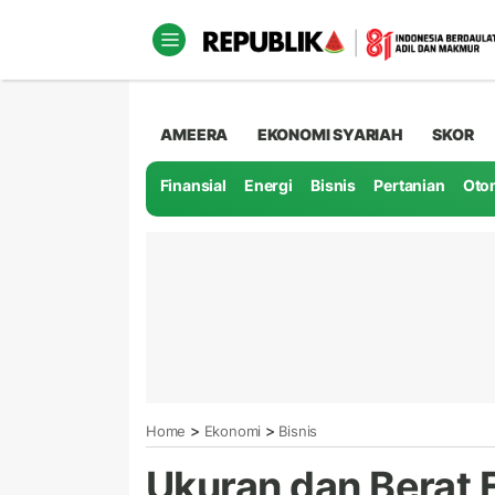
AMEERA
EKONOMI SYARIAH
SKOR
Finansial
Energi
Bisnis
Pertanian
Oto
>
>
Home
Ekonomi
Bisnis
Ukuran dan Berat 