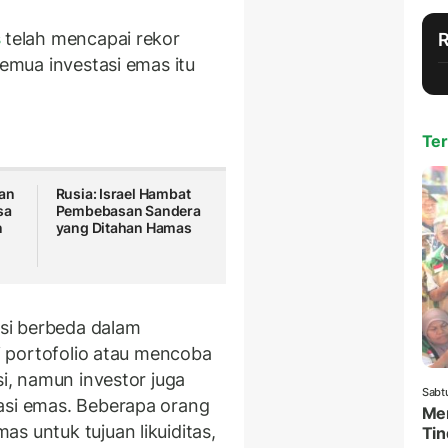
s
telah mencapai rekor
semua investasi emas itu
Ter
an
Rusia: Israel Hambat
sa
Pembebasan Sandera
n
yang Ditahan Hamas
si berbeda dalam
si portofolio atau mencoba
si, namun investor juga
Sabt
asi emas. Beberapa orang
Men
s untuk tujuan likuiditas,
Tin