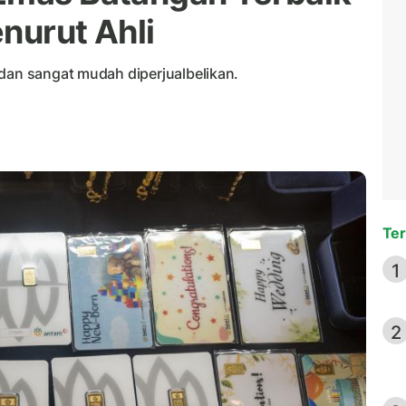
nurut Ahli
 dan sangat mudah diperjualbelikan.
Ter
1
2