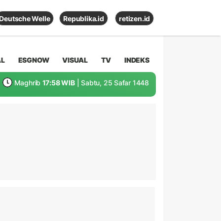
Deutsche Welle
Republika.id
retizen.id
AL
ESGNOW
VISUAL
TV
INDEKS
Maghrib
17:58 WIB
| Sabtu, 25 Safar 1448