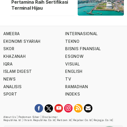
Pertamina Raih Sertifikasi
Terminal Hijau
AMEERA
INTERNASIONAL
EKONOMI SYARIAH
TEKNO
SKOR
BISNIS FINANSIAL
KHAZANAH
ESGNOW
IQRA
VISUAL
ISLAM DIGEST
ENGLISH
NEWS
TV
ANALISIS
RAMADHAN
SPORT
INDEKS
About Us
|
Pedoman Siber
|
Disclaimer
Republika.id
|
Ihram.republika.co.id
|
Retizen.id
|
Rejabar.co.id
|
Rejogja.co.id
|