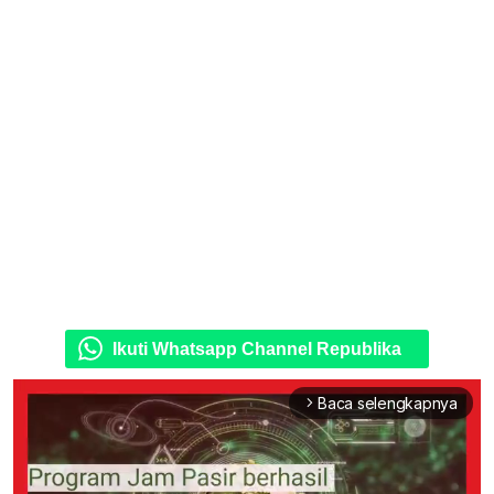
Ikuti Whatsapp Channel Republika
Baca selengkapnya
arrow_forward_ios