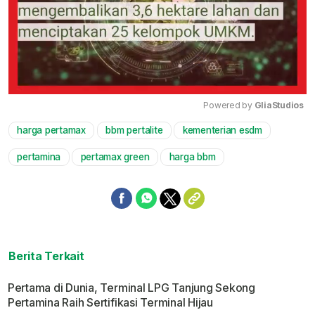
Powered by 
GliaStudios
harga pertamax
bbm pertalite
kementerian esdm
Mute
pertamina
pertamax green
harga bbm
Berita Terkait
Pertama di Dunia, Terminal LPG Tanjung Sekong
Pertamina Raih Sertifikasi Terminal Hijau