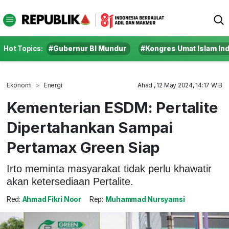
Hot Topics:
#Gubernur BI Mundur
#Kongres Umat Islam In
Ekonomi
Energi
Ahad , 12 May 2024, 14:17 WIB
Kementerian ESDM: Pertalite
Dipertahankan Sampai
Pertamax Green Siap
Irto meminta masyarakat tidak perlu khawatir
akan ketersediaan Pertalite.
Red:
Ahmad Fikri Noor
Rep:
Muhammad Nursyamsi