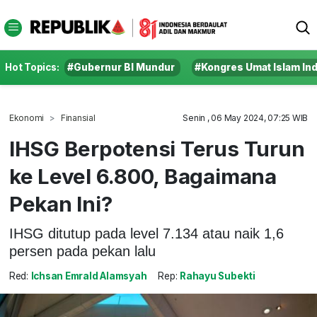
Hot Topics:
#Gubernur BI Mundur
#Kongres Umat Islam In
Ekonomi
Finansial
Senin , 06 May 2024, 07:25 WIB
IHSG Berpotensi Terus Turun
ke Level 6.800, Bagaimana
Pekan Ini?
IHSG ditutup pada level 7.134 atau naik 1,6
persen pada pekan lalu
Red:
Ichsan Emrald Alamsyah
Rep:
Rahayu Subekti