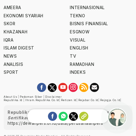
AMEERA
INTERNASIONAL
EKONOMI SYARIAH
TEKNO
SKOR
BISNIS FINANSIAL
KHAZANAH
ESGNOW
IQRA
VISUAL
ISLAM DIGEST
ENGLISH
NEWS
TV
ANALISIS
RAMADHAN
SPORT
INDEKS
About Us
|
Pedoman Siber
|
Disclaimer
Republika.id
|
Ihram.republika.co.id
|
Retizen.id
|
Rejabar.co.id
|
Rejogja.co.id
|
Republika telah diverifikasi oleh Dewan Pers
Sertifikat Nomor 1058/DP-Verifikasi/K/XII/2022
https://dewanpers.or.id/data/perusahaanpers
Ask me!