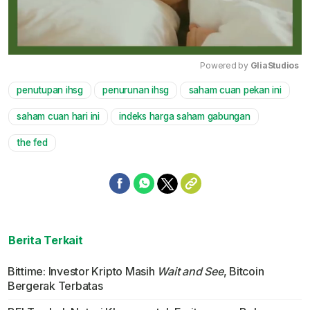
Powered by 
GliaStudios
penutupan ihsg
penurunan ihsg
saham cuan pekan ini
Mute
saham cuan hari ini
indeks harga saham gabungan
the fed
Berita Terkait
Bittime: Investor Kripto Masih
Wait and See
, Bitcoin
Bergerak Terbatas