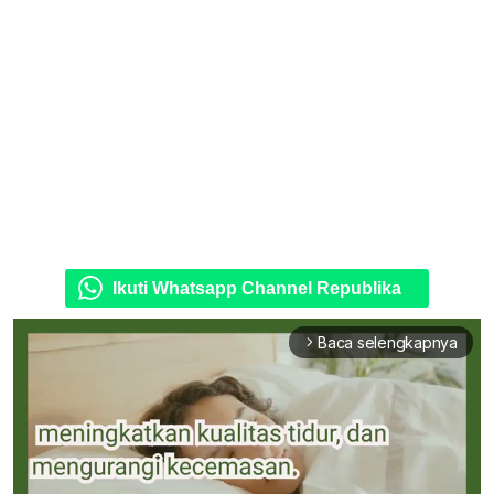
Ikuti Whatsapp Channel Republika
Baca selengkapnya
arrow_forward_ios