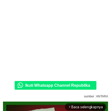
Ikuti Whatsapp Channel Republika
sumber : ANTARA
Baca selengkapnya
arrow_forward_ios