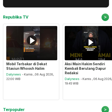
>
Republika TV
Mobil Terbakar di Dekat
Aksi Main Hakim Sendiri
Stasiun Whoosh Halim
Kembali Berulang Dapur
Redaksi
Dailynews
- Kamis , 06 Aug 2026,
22:00 WIB
Dailynews
- Kamis , 06 Aug 2026
19:45 WIB
>
Terpopuler