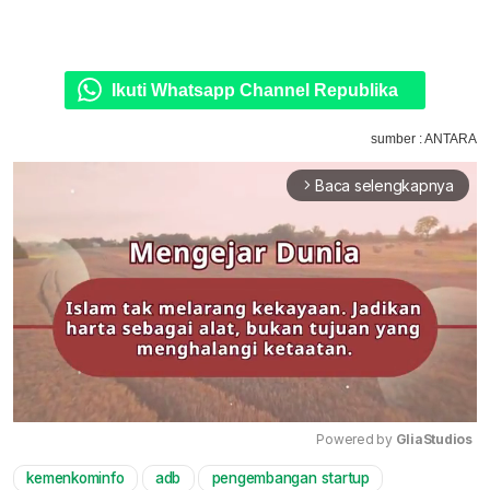
Ikuti Whatsapp Channel Republika
sumber : ANTARA
Baca selengkapnya
arrow_forward_ios
Powered by 
GliaStudios
kemenkominfo
adb
pengembangan startup
Mute