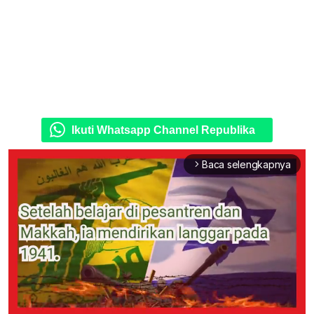
Ikuti Whatsapp Channel Republika
Baca selengkapnya
arrow_forward_ios