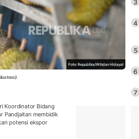
3
4
5
Foto: Republika/Wihdan Hidayat
6
lustrasi).
7
i Koordinator Bidang
ar Pandjaitan membidik
an potensi ekspor