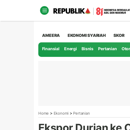
AMEERA
EKONOMI SYARIAH
SKOR
Finansial
Energi
Bisnis
Pertanian
Oto
>
>
Home
Ekonomi
Pertanian
Ekspor Durian ke C