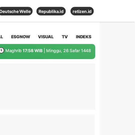
Deutsche Welle
Republika.id
retizen.id
AL
ESGNOW
VISUAL
TV
INDEKS
Maghrib
17:58 WIB
| Minggu, 26 Safar 1448