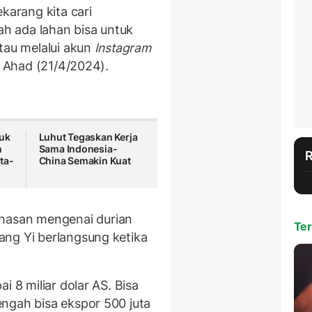
karang kita cari
ah ada lahan bisa untuk
tau melalui akun
Instagram
, Ahad (21/4/2024).
tuk
Luhut Tegaskan Kerja
n
Sama Indonesia-
ta-
China Semakin Kuat
asan mengenai durian
Ter
ang Yi berlangsung ketika
i 8 miliar dolar AS. Bisa
ngah bisa ekspor 500 juta