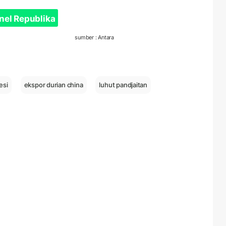
nel Republika
sumber : Antara
esi
ekspor durian china
luhut pandjaitan