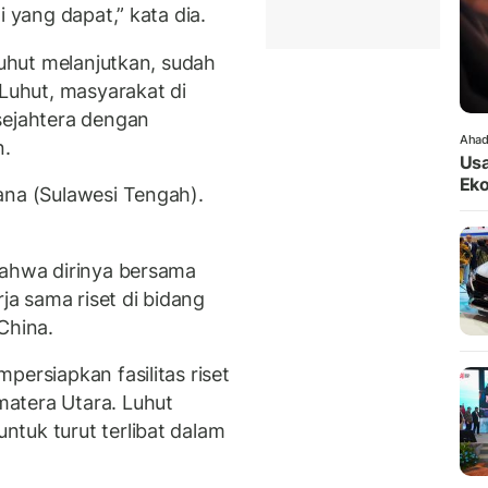
i yang dapat,” kata dia.
Luhut melanjutkan, sudah
 Luhut, masyarakat di
sejahtera dengan
Ahad
n.
Usa
Eko
ana (Sulawesi Tengah).
bahwa dirinya bersama
a sama riset di bidang
China.
persiapkan fasilitas riset
atera Utara. Luhut
tuk turut terlibat dalam