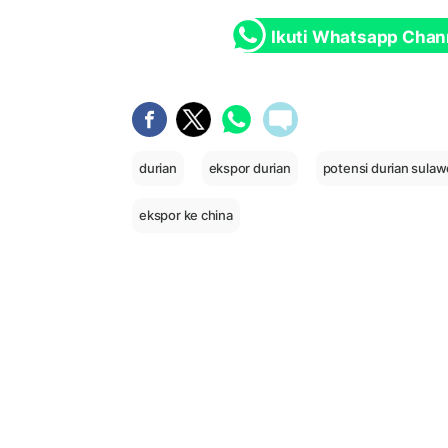
Ikuti Whatsapp Chan
durian
ekspor durian
potensi durian sulaw
ekspor ke china