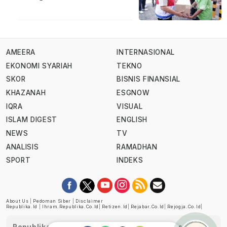
AMEERA
INTERNASIONAL
EKONOMI SYARIAH
TEKNO
SKOR
BISNIS FINANSIAL
KHAZANAH
ESGNOW
IQRA
VISUAL
ISLAM DIGEST
ENGLISH
NEWS
TV
ANALISIS
RAMADHAN
SPORT
INDEKS
About Us
|
Pedoman Siber
|
Disclaimer
Republika.id
|
Ihram.republika.co.id
|
Retizen.id
|
Rejabar.co.id
|
Rejogja.co.id
|
Republika telah diverifikasi oleh Dewan Pers