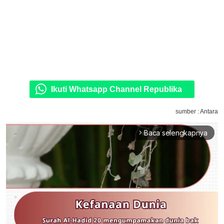
Ikuti Whatsapp Channel Republika
sumber : Antara
Baca selengkapnya
arrow_forward_ios