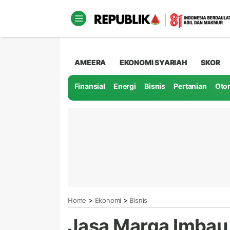
AMEERA
EKONOMI SYARIAH
SKOR
Finansial
Energi
Bisnis
Pertanian
Oto
>
>
Home
Ekonomi
Bisnis
Jasa Marga Imbau