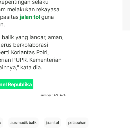
kepentingan selaku
am melakukan rekayasa
apasitas
jalan tol
guna
n.
balik yang lancar, aman,
erus berkolaborasi
rti Korlantas Polri,
rian PUPR, Kementerian
innya," kata dia.
nel Republika
sumber : ANTARA
a
aus mudik balik
jalan tol
pelabuhan