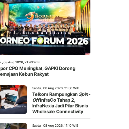
u , 08 Aug 2026, 21:40 WIB
por CPO Meningkat, GAPKI Dorong
emajaan Kebun Rakyat
Sabtu , 08 Aug 2026, 21:06 WIB
Telkom Rampungkan
Spin-
Off
InfraCo Tahap 2,
InfraNexia Jadi Pilar Bisnis
Wholesale Connectivity
Sabtu , 08 Aug 2026, 17:10 WIB