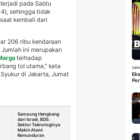
terjadi pada Sabtu
4), sehingga tidak
saat kembali dari
itar 206 ribu kendaraan
 Jumlah ini merupakan
Marga
terhadap
bang tol utama," kata
Sabt
Syukur di Jakarta, Jumat
Eks
Per
Samsung Hengkang
dari Israel, BDS:
Sektor Teknologinya
Makin Alami
Kemunduran