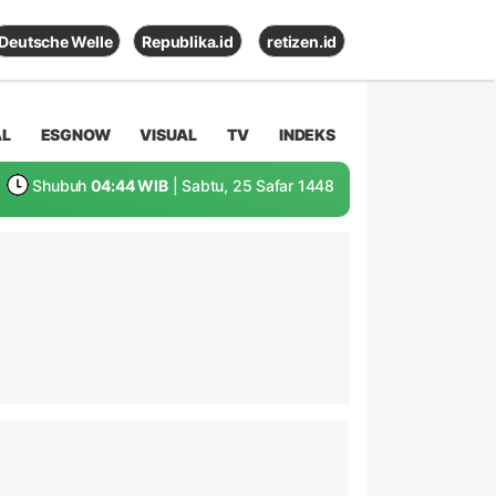
Deutsche Welle
Republika.id
retizen.id
AL
ESGNOW
VISUAL
TV
INDEKS
Shubuh
04:44 WIB
| Sabtu, 25 Safar 1448