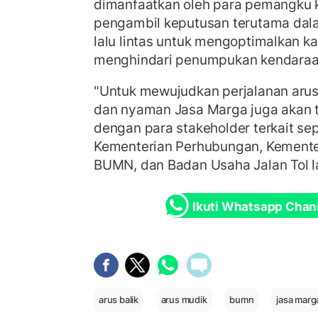
dimanfaatkan oleh para pemangku 
pengambil keputusan terutama dal
lalu lintas untuk mengoptimalkan k
menghindari penumpukan kendaraa
"Untuk mewujudkan perjalanan arus 
dan nyaman Jasa Marga juga akan t
dengan para stakeholder terkait sepe
Kementerian Perhubungan, Kemente
BUMN, dan Badan Usaha Jalan Tol la
Ikuti Whatsapp Chan
arus balik
arus mudik
bumn
jasa marg