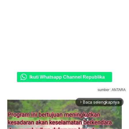
Ikuti Whatsapp Channel Republika
sumber : ANTARA
Baca selengkapnya
arrow_forward_ios