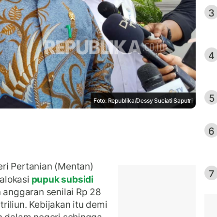
3
4
5
Foto: Republika/Dessy Suciati Saputri
6
ri Pertanian (Mentan)
7
alokasi
pupuk subsidi
anggaran senilai Rp 28
triliun. Kebijakan itu demi