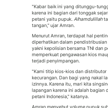
"Kabar baik ini yang ditunggu-tung
karena ini bagian dari tonggak sej
petani yaitu pupuk.
Alhamdulillah
ta
tangan," ujar Amran.
Menurut Amran, terdapat hal penti
diperhatikan dalam pendistribusian
yakni kepolisian bersama TNI dan 
memperkuat pengawasan kios maupu
terjadi penyimpangan.
"Kami titip kios-kios dan distributo
kecurangan. Dan bagi yang nakal l
izinnya. Karena itu, mari kita sings
lapangan karena ini adalah bagian d
petani Indonesia," katanya.
Amran menyebut volume pupuk subs