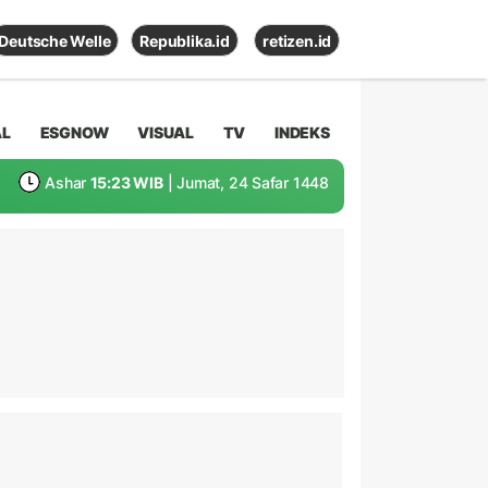
Deutsche Welle
Republika.id
retizen.id
AL
ESGNOW
VISUAL
TV
INDEKS
Ashar
15:23 WIB
| Jumat, 24 Safar 1448