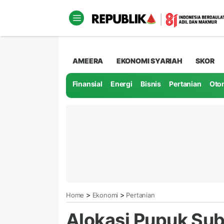
AMEERA
EKONOMI SYARIAH
SKOR
Finansial
Energi
Bisnis
Pertanian
Oto
>
>
Home
Ekonomi
Pertanian
Alokasi Pupuk Subs