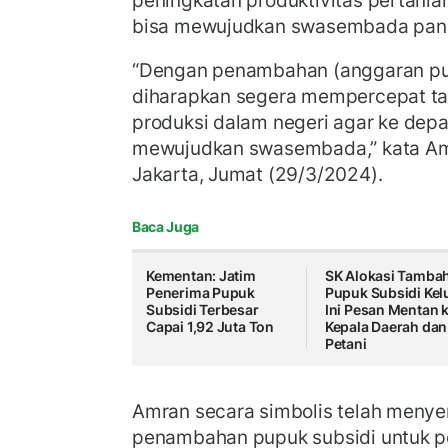
peningkatan produktivitas pertania
bisa mewujudkan swasembada pan
“Dengan penambahan (anggaran pupu
diharapkan segera mempercepat t
produksi dalam negeri agar ke de
mewujudkan swasembada,” kata Am
Jakarta, Jumat (29/3/2024).
Baca Juga
Kementan: Jatim
SK Alokasi Tamba
Penerima Pupuk
Pupuk Subsidi Kelu
Subsidi Terbesar
Ini Pesan Mentan 
Capai 1,92 Juta Ton
Kepala Daerah dan
Petani
Amran secara simbolis telah menye
penambahan pupuk subsidi untuk pe