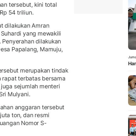
n tersebut, kini total
p 54 triliun.
ut dilakukan Amran
 Suhardi yang mewakili
. Penyerahan dilakukan
Desa Papalang, Mamuju,
Juma
Han
rsebut merupakan tindak
n rapat terbatas bersama
 juga sejumlah menteri
Sri Mulyani.
han anggaran tersebut
uta ton, dan resmi
Keuangan Nomor S-