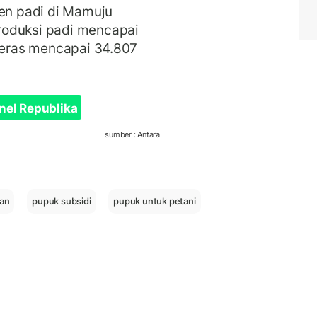
nen padi di Mamuju
roduksi padi mencapai
 beras mencapai 34.807
nel Republika
sumber : Antara
an
pupuk subsidi
pupuk untuk petani