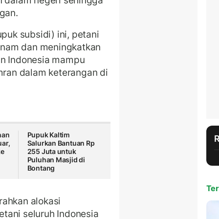
n dalam negeri sehingga
gan.
k subsidi) ini, petani
anam dan meningkatkan
pan Indonesia mampu
ran dalam keterangan di
han
Pupuk Kaltim
ar,
Salurkan Bantuan Rp
ke
255 Juta untuk
Puluhan Masjid di
Bontang
Ter
rahkan alokasi
tani seluruh Indonesia