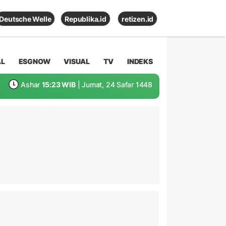
Deutsche Welle
Republika.id
retizen.id
AL
ESGNOW
VISUAL
TV
INDEKS
Ashar
15:23 WIB
| Jumat, 24 Safar 1448