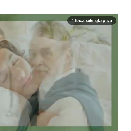
Baca selengkapnya
arrow_forward_ios