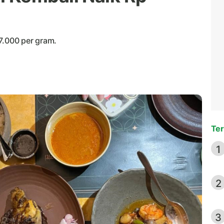
7.000 per gram.
Ter
1
2
3