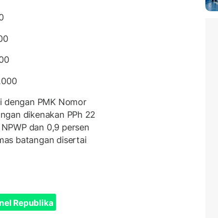
0
00
00
.000
uai dengan PMK Nomor
angan dikenakan PPh 22
 NPWP dan 0,9 persen
as batangan disertai
nel Republika