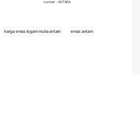
sumber : ANTARA
harga emas logam mulia antam
emas antam