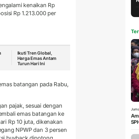
engalami kenaikan Rp
osisi Rp 1.213.000 per
Ter
m
Ikuti Tren Global,
Harga Emas Antam
Turun Hari Ini
 emas batangan pada Rabu,
gan pajak, sesuai dengan
Juma
embali emas batangan ke
Amr
ri Rp 10 juta, dikenakan
SPH
megang NPWP dan 3 persen
si buyback dipotong