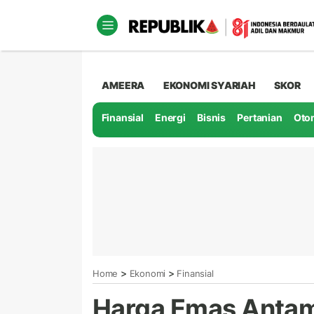
AMEERA
EKONOMI SYARIAH
SKOR
Finansial
Energi
Bisnis
Pertanian
Oto
>
>
Home
Ekonomi
Finansial
Harga Emas Antam