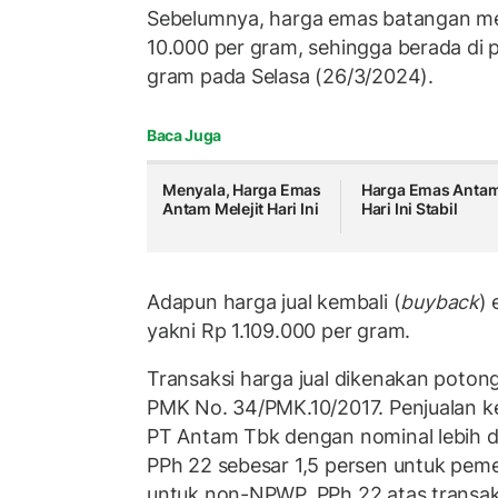
Sebelumnya, harga emas batangan m
10.000 per gram, sehingga berada di p
gram pada Selasa (26/3/2024).
Baca Juga
Menyala, Harga Emas
Harga Emas Anta
Antam Melejit Hari Ini
Hari Ini Stabil
Adapun harga jual kembali (
buyback
)
yakni Rp 1.109.000 per gram.
Transaksi harga jual dikenakan poton
PMK No. 34/PMK.10/2017. Penjualan k
PT Antam Tbk dengan nominal lebih da
PPh 22 sebesar 1,5 persen untuk pe
untuk non-NPWP. PPh 22 atas transak