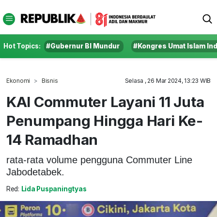
Hot Topics:
#Gubernur BI Mundur
#Kongres Umat Islam In
Ekonomi
Bisnis
Selasa , 26 Mar 2024, 13:23 WIB
KAI Commuter Layani 11 Juta
Penumpang Hingga Hari Ke-
14 Ramadhan
rata-rata volume pengguna Commuter Line
Jabodetabek.
Red:
Lida Puspaningtyas