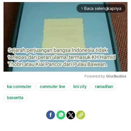
Baca selengkapnya
arrow_forward_ios
Powered by 
GliaStudios
kai commuter
commuter line
bni city
ramadhan
Mute
basoetta