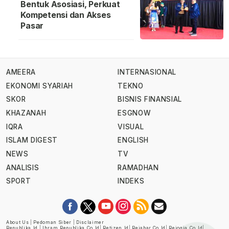
Bentuk Asosiasi, Perkuat
Kompetensi dan Akses
Pasar
AMEERA
INTERNASIONAL
EKONOMI SYARIAH
TEKNO
SKOR
BISNIS FINANSIAL
KHAZANAH
ESGNOW
IQRA
VISUAL
ISLAM DIGEST
ENGLISH
NEWS
TV
ANALISIS
RAMADHAN
SPORT
INDEKS
About Us
|
Pedoman Siber
|
Disclaimer
Republika.id
|
Ihram.republika.co.id
|
Retizen.id
|
Rejabar.co.id
|
Rejogja.co.id
|