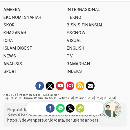
AMEERA
INTERNASIONAL
EKONOMI SYARIAH
TEKNO
SKOR
BISNIS FINANSIAL
KHAZANAH
ESGNOW
IQRA
VISUAL
ISLAM DIGEST
ENGLISH
NEWS
TV
ANALISIS
RAMADHAN
SPORT
INDEKS
About Us
|
Pedoman Siber
|
Disclaimer
Republika.id
|
Ihram.republika.co.id
|
Retizen.id
|
Rejabar.co.id
|
Rejogja.co.id
|
Republika telah diverifikasi oleh Dewan Pers
Sertifikat Nomor 1058/DP-Verifikasi/K/XII/2022
https://dewanpers.or.id/data/perusahaanpers
Ask me!