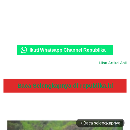
Ikuti Whatsapp Channel Republika
Lihat Artikel Asli
Baca Selengkapnya di republika.id
Baca selengkapnya
arrow_forward_ios