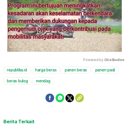
Powered by 
GliaStudios
republika.id
harga beras
panen beras
panen padi
Mute
beras bulog
mendag
Berita Terkait