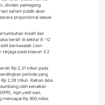
n, dividen pemegang
rsen saham publik akan
ecara proporsional sesuai
ertumbuhan kredit dan
aba bersih di sekitar 8 -12
redit bermasalah (
non-
 terjaga pada kisaran 3.2
sih Rp 2,31 triliun pada
 dibandingkan periode yang
p 2,28 triliun. Raihan laba
disumbang oleh kenaikan
 (KPR),
high yield loan
,
 mencapai Rp 800 miliar.