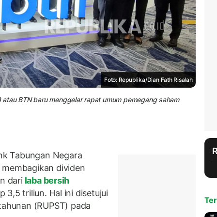
Foto: Republika/Dian Fath Risalah
N) atau BTN baru menggelar rapat umum pemegang saham
nk Tabungan Negara
l membagikan dividen
n dari
laba bersih
5 triliun. Hal ini disetujui
Ter
tahunan (RUPST) pada