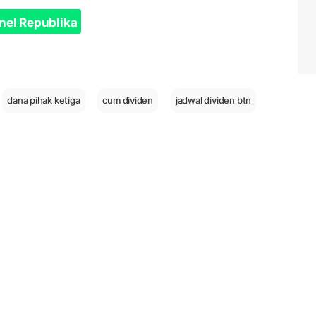
nel Republika
dana pihak ketiga
cum dividen
jadwal dividen btn