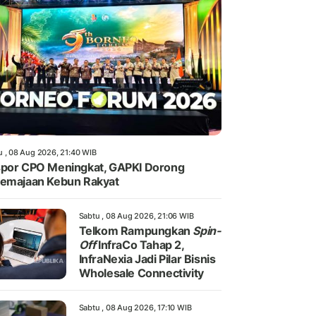
u , 08 Aug 2026, 21:40 WIB
por CPO Meningkat, GAPKI Dorong
emajaan Kebun Rakyat
Sabtu , 08 Aug 2026, 21:06 WIB
Telkom Rampungkan
Spin-
Off
InfraCo Tahap 2,
InfraNexia Jadi Pilar Bisnis
Wholesale Connectivity
Sabtu , 08 Aug 2026, 17:10 WIB