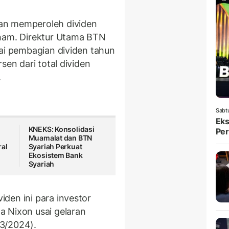
an memperoleh dividen
aham. Direktur Utama BTN
lai pembagian dividen tahun
sen dari total dividen
.
Sabt
Eks
KNEKS: Konsolidasi
Per
Muamalat dan BTN
ral
Syariah Perkuat
Ekosistem Bank
Syariah
den ini para investor
a Nixon usai gelaran
3/2024).