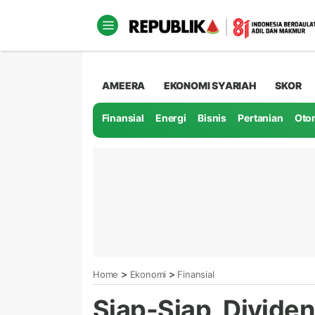
AMEERA
EKONOMI SYARIAH
SKOR
Finansial
Energi
Bisnis
Pertanian
Oto
>
>
Home
Ekonomi
Finansial
Siap-Siap, Dividen