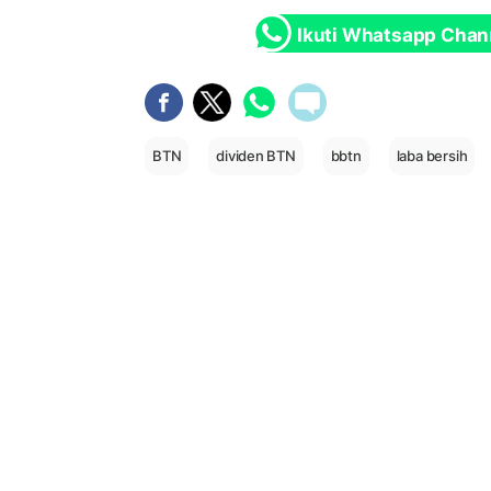
Ikuti Whatsapp Chan
BTN
dividen BTN
bbtn
laba bersih