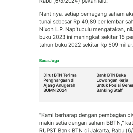
Rabu (6/3/2024) pekan lalu.
Nantinya, setiap pemegang saham ak
tunai sebesar Rp 49,89 per lembar s
Nixon L.P. Napitupulu mengatakan, ni
buku 2023 ini meningkat sekitar 15 per
tahun buku 2022 sekitar Rp 609 miliar
Baca Juga
Dirut BTN Terima
Bank BTN Buka
Penghargaan di
Lowongan Kerja
Ajang Anugerah
untuk Posisi Gene
BUMN 2024
Banking Staff
"Kami berharap dengan pembagian divi
makin setia dengan saham BBTN,” kat
RUPST Bank BTN di Jakarta, Rabu (6/