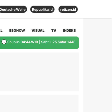
Deutsche Welle
Republika.id
retizen.id
AL
ESGNOW
VISUAL
TV
INDEKS
Shubuh
04:44 WIB
| Sabtu, 25 Safar 1448