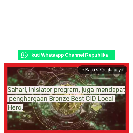
Ikuti Whatsapp Channel Republika
Baca selengkapnya
arrow_forward_ios