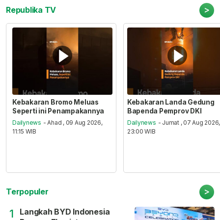
>
Republika TV
Kebakaran Bromo Meluas
Kebakaran Landa Gedung
Seperti ini Penampakannya
Bapenda Pemprov DKI
Dailynews
- Ahad , 09 Aug 2026,
Dailynews
- Jumat , 07 Aug 2026
11:15 WIB
23:00 WIB
>
Terpopuler
Langkah BYD Indonesia
1