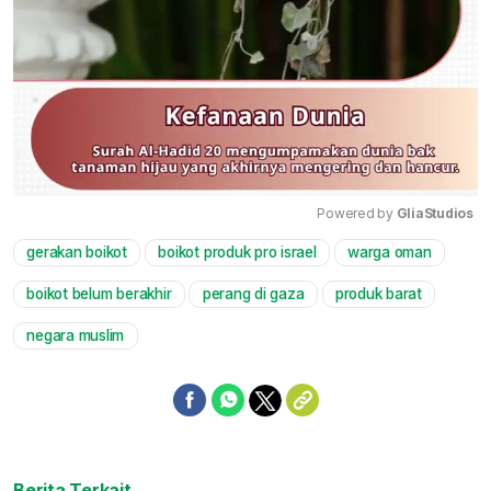
Powered by 
GliaStudios
gerakan boikot
boikot produk pro israel
warga oman
Mute
boikot belum berakhir
perang di gaza
produk barat
negara muslim
Berita Terkait