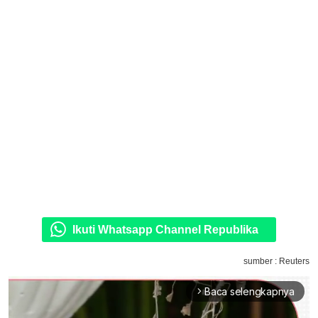
Ikuti Whatsapp Channel Republika
sumber : Reuters
Baca selengkapnya
arrow_forward_ios