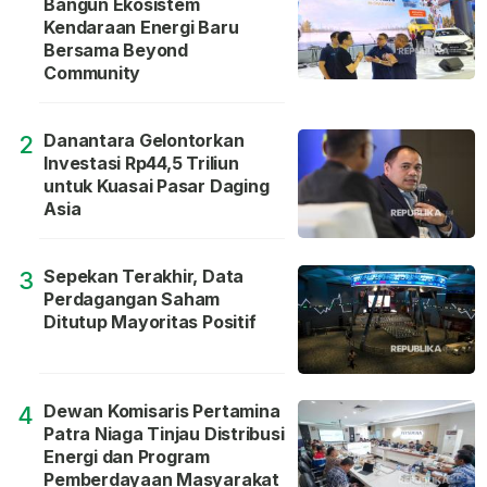
Bangun Ekosistem
Kendaraan Energi Baru
Bersama Beyond
Community
Danantara Gelontorkan
2
Investasi Rp44,5 Triliun
untuk Kuasai Pasar Daging
Asia
Sepekan Terakhir, Data
3
Perdagangan Saham
Ditutup Mayoritas Positif
Dewan Komisaris Pertamina
4
Patra Niaga Tinjau Distribusi
Energi dan Program
Pemberdayaan Masyarakat