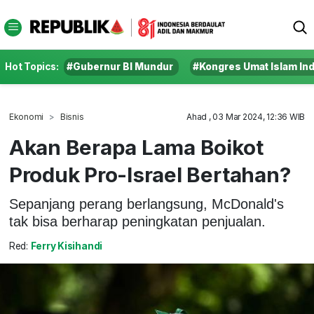
Hot Topics:
#Gubernur BI Mundur
#Kongres Umat Islam In
Ekonomi
Bisnis
Ahad , 03 Mar 2024, 12:36 WIB
Akan Berapa Lama Boikot
Produk Pro-Israel Bertahan?
Sepanjang perang berlangsung, McDonald's
tak bisa berharap peningkatan penjualan.
Red:
Ferry Kisihandi