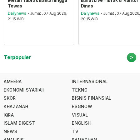
Merah Tabrak Balita hingga
Barat Live TikTok di Kantor
Tewas
Dinas
Dailynews
- Jumat , 07 Aug 2026,
Dailynews
- Jumat , 07 Aug 2026
21:15 WIB
20:15 WIB
>
Terpopuler
AMEERA
INTERNASIONAL
EKONOMI SYARIAH
TEKNO
SKOR
BISNIS FINANSIAL
KHAZANAH
ESGNOW
IQRA
VISUAL
ISLAM DIGEST
ENGLISH
NEWS
TV
ANALISIS
RAMADHAN