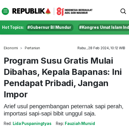
Hot Topics:
#Gubernur BI Mundur
#Kongres Umat Islam In
Ekonomi
Pertanian
Rabu , 28 Feb 2024, 10:12 WIB
Program Susu Gratis Mulai
Dibahas, Kepala Bapanas: Ini
Pendapat Pribadi, Jangan
Impor
Arief usul pengembangan peternak sapi perah,
importasi sapi-sapi bibit unggul saja.
Red:
Lida Puspaningtyas
Rep:
Fauziah Mursid