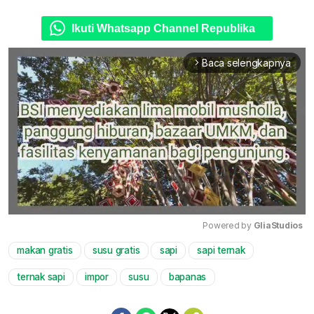
Ikuti Whatsapp Channel Republika
Baca selengkapnya
arrow_forward_ios
Powered by 
GliaStudios
makan gratis
susu gratis
sapi
sapi ternak
Mute
ternak sapi
impor
susu
bapanas