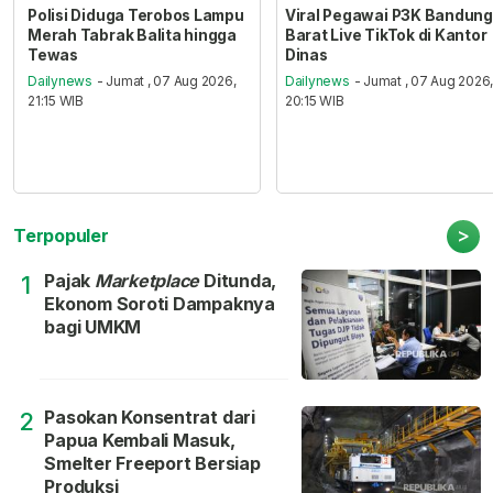
Polisi Diduga Terobos Lampu
Viral Pegawai P3K Bandung
Merah Tabrak Balita hingga
Barat Live TikTok di Kantor
Tewas
Dinas
Dailynews
- Jumat , 07 Aug 2026,
Dailynews
- Jumat , 07 Aug 2026
21:15 WIB
20:15 WIB
>
Terpopuler
Pajak
Marketplace
Ditunda,
1
Ekonom Soroti Dampaknya
bagi UMKM
Pasokan Konsentrat dari
2
Papua Kembali Masuk,
Smelter Freeport Bersiap
Produksi