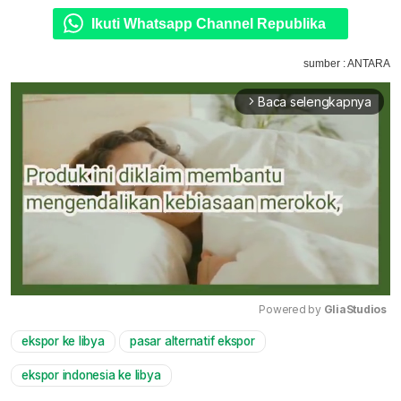
Ikuti Whatsapp Channel Republika
sumber : ANTARA
Baca selengkapnya
arrow_forward_ios
Powered by 
GliaStudios
ekspor ke libya
pasar alternatif ekspor
Mute
ekspor indonesia ke libya