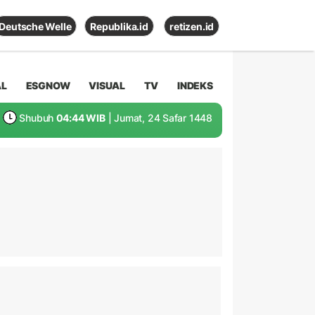
Deutsche Welle
Republika.id
retizen.id
AL
ESGNOW
VISUAL
TV
INDEKS
Shubuh
04:44 WIB
| Jumat, 24 Safar 1448