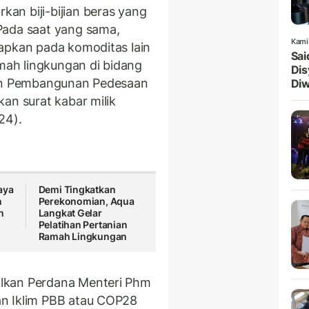
an biji-bijian beras yang
Pada saat yang sama,
Kami
apkan pada komoditas lain
Sai
ah lingkungan di bidang
Dis
dan Pembangunan Pedesaan
Diw
kan surat kabar milik
24).
aya
Demi Tingkatkan
n
Perekonomian, Aqua
n
Langkat Gelar
Pelatihan Pertanian
Ramah Lingkungan
lkan Perdana Menteri Phm
an Iklim PBB atau COP28