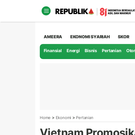
AMEERA
EKONOMI SYARIAH
SKOR
Finansial
Energi
Bisnis
Pertanian
Oto
>
>
Home
Ekonomi
Pertanian
Vietnam Promosika