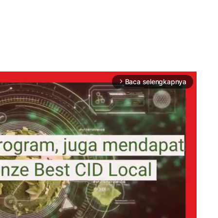
Baca selengkapnya
arrow_forward_ios