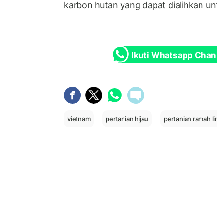
karbon hutan yang dapat dialihkan unt
Ikuti Whatsapp Chan
vietnam
pertanian hijau
pertanian ramah l