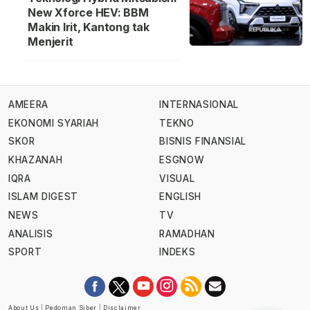
New Xforce HEV: BBM
Makin Irit, Kantong tak
Menjerit
AMEERA
INTERNASIONAL
EKONOMI SYARIAH
TEKNO
SKOR
BISNIS FINANSIAL
KHAZANAH
ESGNOW
IQRA
VISUAL
ISLAM DIGEST
ENGLISH
NEWS
TV
ANALISIS
RAMADHAN
SPORT
INDEKS
About Us
|
Pedoman Siber
|
Disclaimer