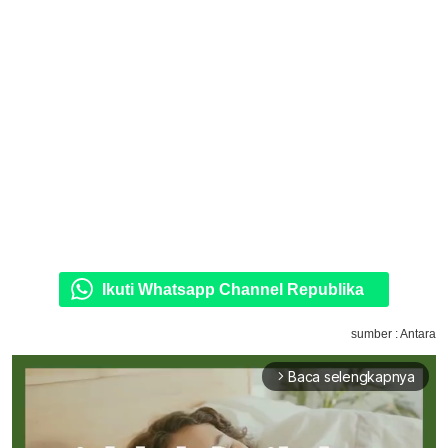
Ikuti Whatsapp Channel Republika
sumber : Antara
Baca selengkapnya
arrow_forward_ios