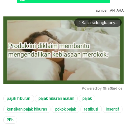
sumber : ANTARA
Baca selengkapnya
arrow_forward_ios
Powered by 
GliaStudios
pajak hiburan
pajak hiburan malam
pajak
Mute
kenaikan pajak hiburan
pokok pajak
retribusi
insentif
PPh