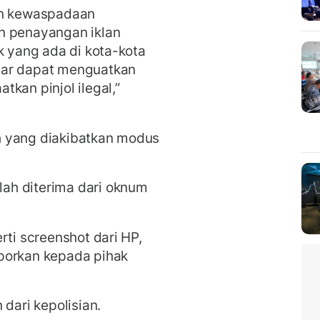
an kewaspadaan
n penayangan iklan
k yang ada di kota-kota
gar dapat menguatkan
kan pinjol ilegal,”
h yang diakibatkan modus
ah diterima dari oknum
rti screenshot dari HP,
porkan kepada pihak
 dari kepolisian.