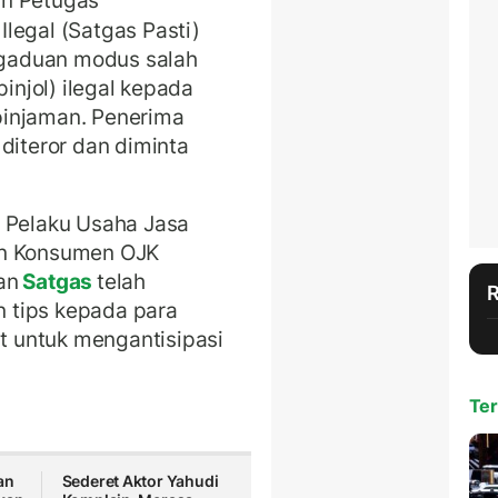
n Petugas
legal (Satgas Pasti)
gaduan modus salah
pinjol) ilegal kepada
pinjaman. Penerima
diteror dan diminta
u Pelaku Usaha Jasa
an Konsumen OJK
an
Satgas
telah
 tips kepada para
 untuk mengantisipasi
Ter
an
Sederet Aktor Yahudi