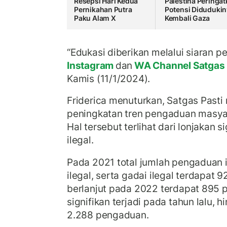
Resepsi Hari Kedua
Palestina Peringa
Pernikahan Putra
Potensi Diduduki
Paku Alam X
Kembali Gaza
“Edukasi diberikan melalui siaran p
Instagram
dan
WA Channel Satgas
Kamis (11/1/2024).
Friderica menuturkan, Satgas Past
peningkatan tren pengaduan masyarak
Hal tersebut terlihat dari lonjakan 
ilegal.
Pada 2021 total jumlah pengaduan in
ilegal, serta gadai ilegal terdapat
berlanjut pada 2022 terdapat 895 
signifikan terjadi pada tahun lalu, 
2.288 pengaduan.