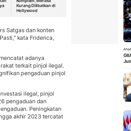
tkan
Komplain, Merasa
nya
Kurang Dilibatkan di
Hollywood
ers Satgas dan konten
Pasti,” kata Friderica,
Ahad
GII
i mencatat adanya
Jum
at terkait pinjol ilegal.
signifikan pengaduan pinjol
vestasi ilegal, pinjol
 926 pengaduan dan
pengaduan. Peningkatan
hingga akhir 2023 tercatat