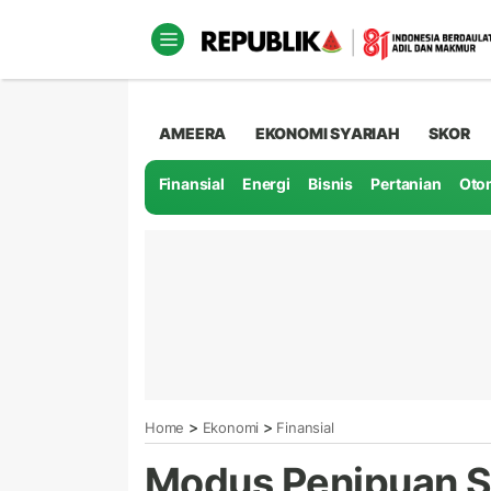
AMEERA
EKONOMI SYARIAH
SKOR
Finansial
Energi
Bisnis
Pertanian
Oto
>
>
Home
Ekonomi
Finansial
Modus Penipuan Sa