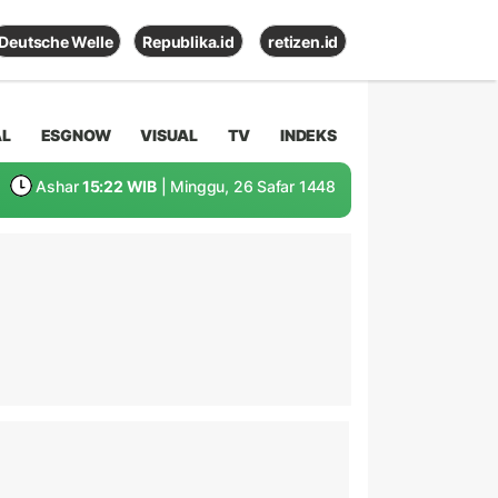
Deutsche Welle
Republika.id
retizen.id
AL
ESGNOW
VISUAL
TV
INDEKS
Ashar
15:22 WIB
| Minggu, 26 Safar 1448