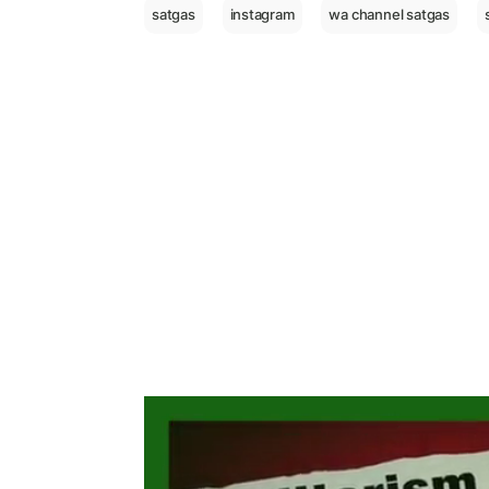
satgas
instagram
wa channel satgas