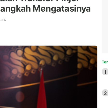
i Langkah Mengatasinya
uan.
Ter
1
2