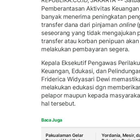
JAKARTA -- Satua
REPUBLIKA.CO.ID,
Pemberantasan Aktivitas Keuangan I
banyak menerima peningkatan pen
transfer dana dari pinjaman
online
(
seseorang yang tidak mengajukan 
transfer atau korban penipuan akan 
melakukan pembayaran segera.
Kepala Eksekutif Pengawas Perilak
Keuangan, Edukasi, dan Pelindung
Friderica Widyasari Dewi memastik
melakukan edukasi dgn memberikan
pelapor maupun kepada masyarakat
hal tersebut.
Baca Juga
Pakualaman Gelar
Yordania, Mesir, d