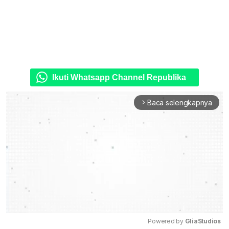
Ikuti Whatsapp Channel Republika
Baca selengkapnya
arrow_forward_ios
Powered by 
GliaStudios