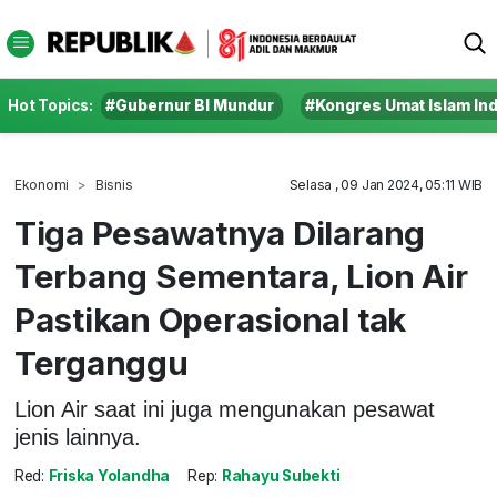
Hot Topics:
#Gubernur BI Mundur
#Kongres Umat Islam In
Ekonomi
Bisnis
Selasa , 09 Jan 2024, 05:11 WIB
Tiga Pesawatnya Dilarang
Terbang Sementara, Lion Air
Pastikan Operasional tak
Terganggu
Lion Air saat ini juga mengunakan pesawat
jenis lainnya.
Red:
Friska Yolandha
Rep:
Rahayu Subekti