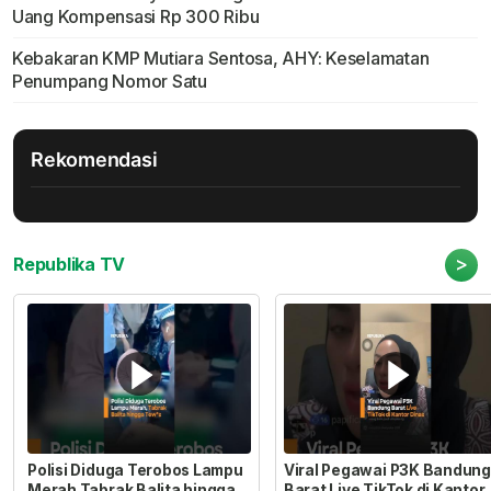
Uang Kompensasi Rp 300 Ribu
Kebakaran KMP Mutiara Sentosa, AHY: Keselamatan
Penumpang Nomor Satu
Rekomendasi
>
Republika TV
Polisi Diduga Terobos Lampu
Viral Pegawai P3K Bandung
Merah Tabrak Balita hingga
Barat Live TikTok di Kantor