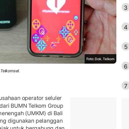
3
4
5
Foto: Dok. Telkom
6
 Telkomsel.
7
sahaan operator seluler
dari BUMN Telkom Group
menengah (UMKM) di Bali
yang digunakan pelanggan
ajak untuk bergabung dan