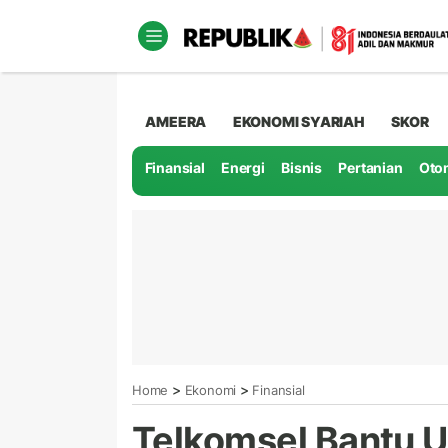
AMEERA
EKONOMI SYARIAH
SKOR
Finansial
Energi
Bisnis
Pertanian
Oto
>
>
Home
Ekonomi
Finansial
Telkomsel Bantu 