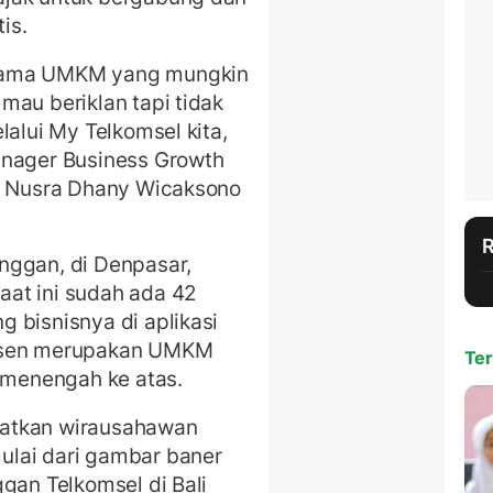
is.
utama UMKM yang mungkin
mau beriklan tapi tidak
lalui My Telkomsel kita,
anager Business Growth
li Nusra Dhany Wicaksono
nggan, di Denpasar,
at ini sudah ada 42
 bisnisnya di aplikasi
ersen merupakan UMKM
Ter
a menengah ke atas.
patkan wirausahawan
ulai dari gambar baner
gan Telkomsel di Bali