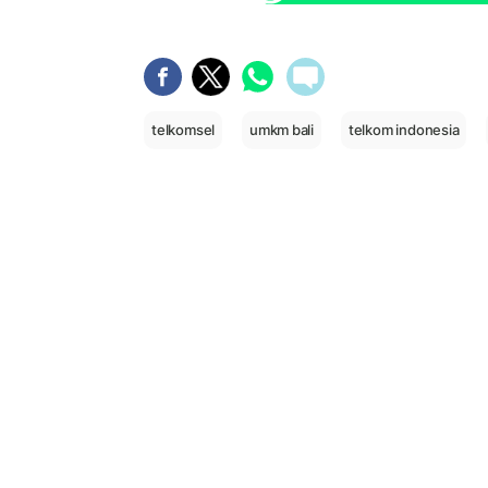
telkomsel
umkm bali
telkom indonesia