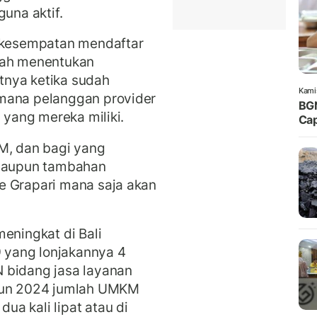
guna aktif.
kesempatan mendaftar
dah menentukan
tnya ketika sudah
Kami
 mana pelanggan provider
BGN
 yang mereka miliki.
Cap
M, dan bagi yang
maupun tambahan
e Grapari mana saja akan
eningkat di Bali
yang lonjakannya 4
 bidang jasa layanan
ahun 2024 jumlah UMKM
a kali lipat atau di