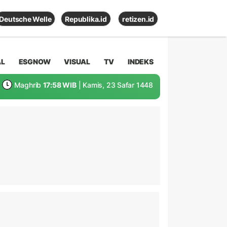
Deutsche Welle
Republika.id
retizen.id
AL
ESGNOW
VISUAL
TV
INDEKS
Maghrib
17:58 WIB
| Kamis, 23 Safar 1448