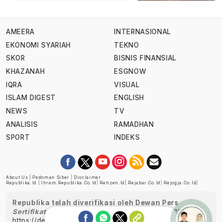
AMEERA
INTERNASIONAL
EKONOMI SYARIAH
TEKNO
SKOR
BISNIS FINANSIAL
KHAZANAH
ESGNOW
IQRA
VISUAL
ISLAM DIGEST
ENGLISH
NEWS
TV
ANALISIS
RAMADHAN
SPORT
INDEKS
About Us
|
Pedoman Siber
|
Disclaimer
Republika.id
|
Ihram.republika.co.id
|
Retizen.id
|
Rejabar.co.id
|
Rejogja.co.id
|
Republika telah diverifikasi oleh Dewan Pers
Sertifikat Nomor 1058/DP-Verifikasi/K/XII/2022
https://dewanpers.or.id/data/perusahaanpers