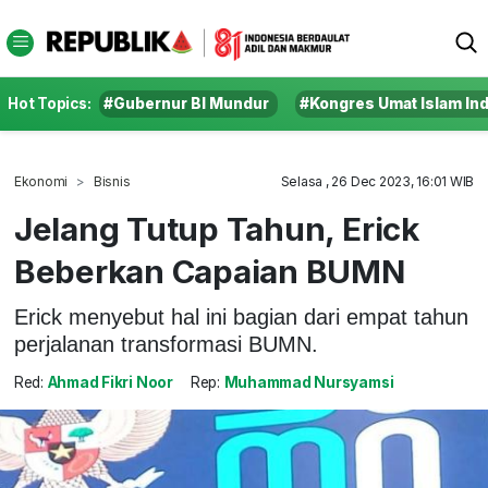
Hot Topics:
#Gubernur BI Mundur
#Kongres Umat Islam In
Ekonomi
Bisnis
Selasa , 26 Dec 2023, 16:01 WIB
Jelang Tutup Tahun, Erick
Beberkan Capaian BUMN
Erick menyebut hal ini bagian dari empat tahun
perjalanan transformasi BUMN.
Red:
Ahmad Fikri Noor
Rep:
Muhammad Nursyamsi