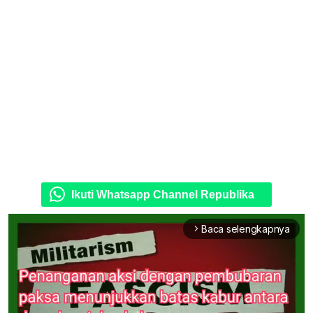
Ikuti Whatsapp Channel Republika
Baca selengkapnya
arrow_forward_ios