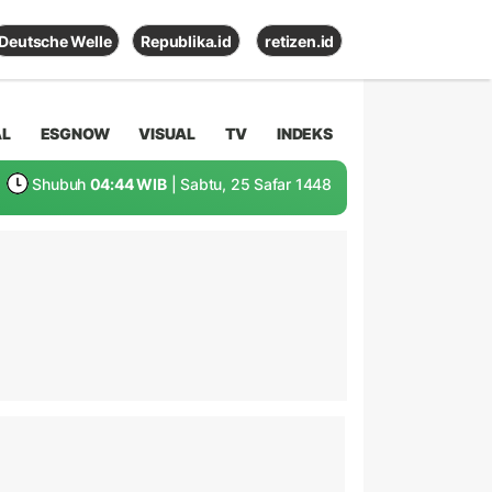
Deutsche Welle
Republika.id
retizen.id
AL
ESGNOW
VISUAL
TV
INDEKS
Shubuh
04:44 WIB
| Sabtu, 25 Safar 1448