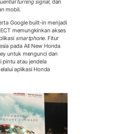
uential turning signal
, dan
n mobil.
ta Google built-in menjadi
NNECT memungkinkan akses
plikasi
smartphone.
Fitur
onesia pada All New Honda
Key untuk mengunci dan
 pintu atau jendela
lalui aplikasi Honda