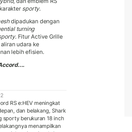
ybrid
, dan emblem RS
karakter
sporty
.
mesh
dipadukan dengan
ential turning
sporty
. Fitur Active Grille
liran udara ke
an lebih efisien.
ccord....
 2
ord RS e:HEV meningkat
 depan, dan belakang, Shark
lg sporty berukuran 18 inch
belakangnya menampilkan