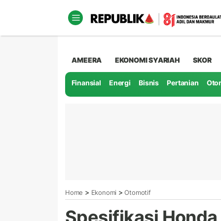
AMEERA
EKONOMI SYARIAH
SKOR
Finansial
Energi
Bisnis
Pertanian
Oto
>
>
Home
Ekonomi
Otomotif
Spesifikasi Hond