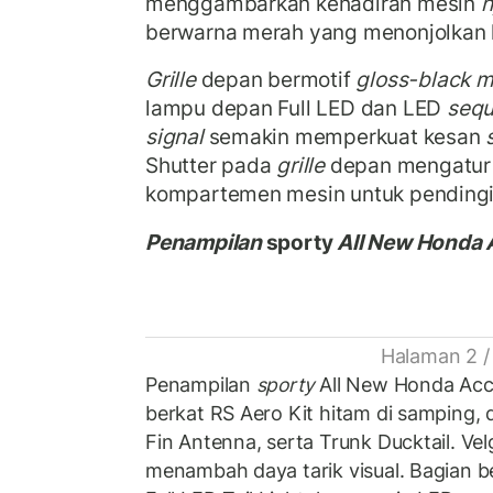
menggambarkan kehadiran mesin
h
berwarna merah yang menonjolkan 
Grille
depan bermotif
gloss-black 
lampu depan Full LED dan LED
sequ
signal
semakin memperkuat kesan
Shutter pada
grille
depan mengatur a
kompartemen mesin untuk pendingin
Penampilan
sp
orty
All New Honda A
Halaman 2 /
Penampilan
sporty
All New Honda Acc
berkat RS Aero Kit hitam di samping,
Fin Antenna, serta Trunk Ducktail. Ve
menambah daya tarik visual. Bagian 