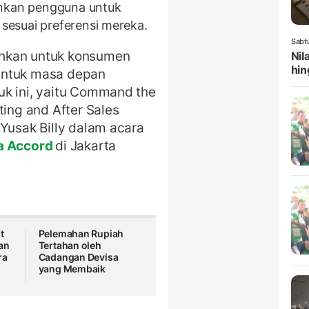
inkan pengguna untuk
sesuai preferensi mereka.
Sabt
ahkan untuk konsumen
Nil
hin
untuk masa depan
uk ini, yaitu Command the
ting and After Sales
 Yusak Billy dalam acara
a Accord
di Jakarta
t
Pelemahan Rupiah
an
Tertahan oleh
ra
Cadangan Devisa
yang Membaik