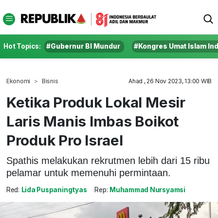
Hot Topics:
#Gubernur BI Mundur
#Kongres Umat Islam In
Ekonomi
Bisnis
Ahad , 26 Nov 2023, 13:00 WIB
Ketika Produk Lokal Mesir
Laris Manis Imbas Boikot
Produk Pro Israel
Spathis melakukan rekrutmen lebih dari 15 ribu
pelamar untuk memenuhi permintaan.
Red:
Lida Puspaningtyas
Rep:
Muhammad Nursyamsi