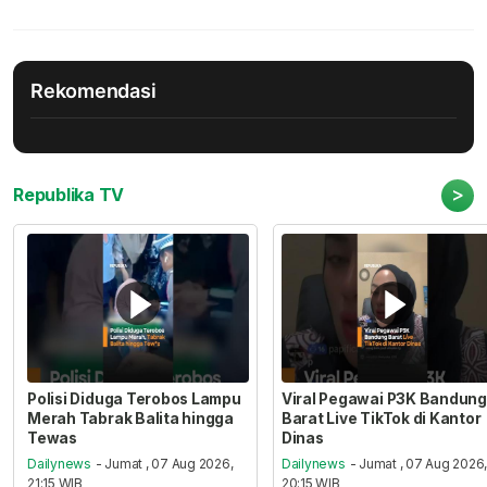
Rekomendasi
>
Republika TV
Polisi Diduga Terobos Lampu
Viral Pegawai P3K Bandung
Merah Tabrak Balita hingga
Barat Live TikTok di Kantor
Tewas
Dinas
Dailynews
- Jumat , 07 Aug 2026,
Dailynews
- Jumat , 07 Aug 2026
21:15 WIB
20:15 WIB