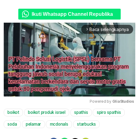
Ikuti Whatsapp Channel Republika
Baca selengkapnya
arrow_forward_ios
Powered by 
GliaStudios
boikot
boikot produk israel
spathis
spiro spathis
Mute
soda
pelamar
mcdonals
starbucks