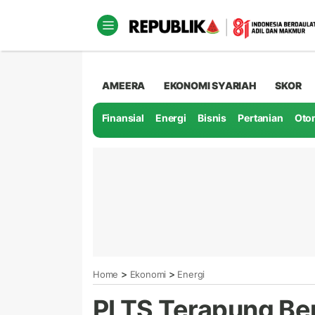
AMEERA
EKONOMI SYARIAH
SKOR
Finansial
Energi
Bisnis
Pertanian
Oto
>
>
Home
Ekonomi
Energi
PLTS Terapung Ber