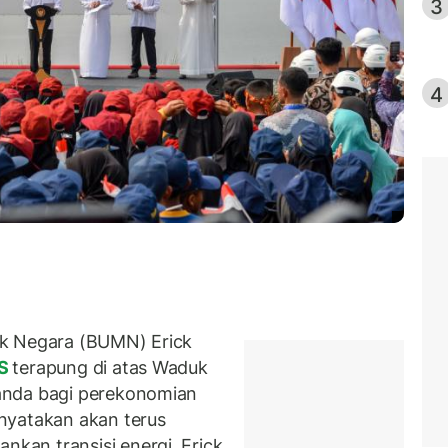
3
4
ik Negara (BUMN) Erick
S
terapung di atas Waduk
anda bagi perekonomian
nyatakan akan terus
an transisi energi. Erick