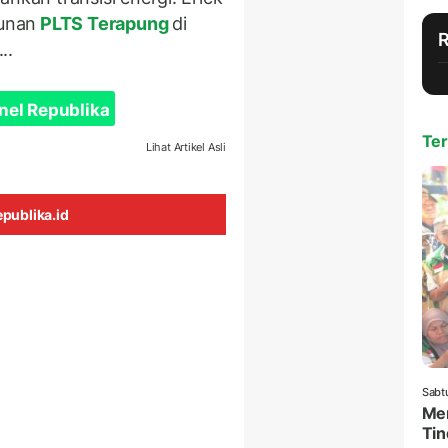
unan
PLTS Terapung
di
..
nel Republika
Ter
Lihat Artikel Asli
publika.id
Sabt
Men
Tin