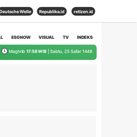
Deutsche Welle
Republika.id
retizen.id
AL
ESGNOW
VISUAL
TV
INDEKS
Maghrib
17:58 WIB
| Sabtu, 25 Safar 1448