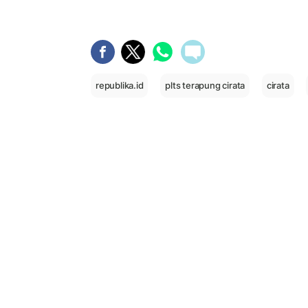
republika.id
plts terapung cirata
cirata