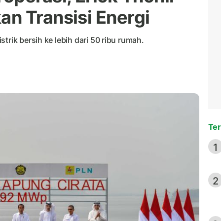
n Transisi Energi
trik bersih ke lebih dari 50 ribu rumah.
Ter
1
2