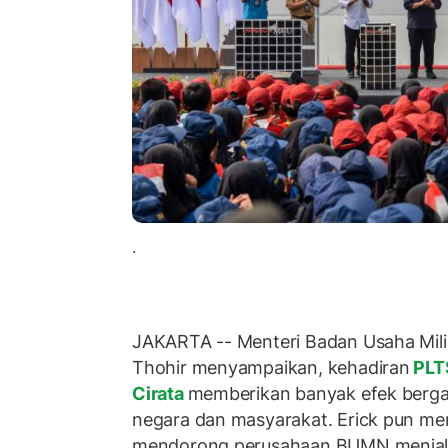
.
JAKARTA -- Menteri Badan Usaha Mil
Thohir menyampaikan, kehadiran
PLT
Cirata
memberikan banyak efek berg
negara dan masyarakat. Erick pun me
mendorong perusahaan BUMN menjalank