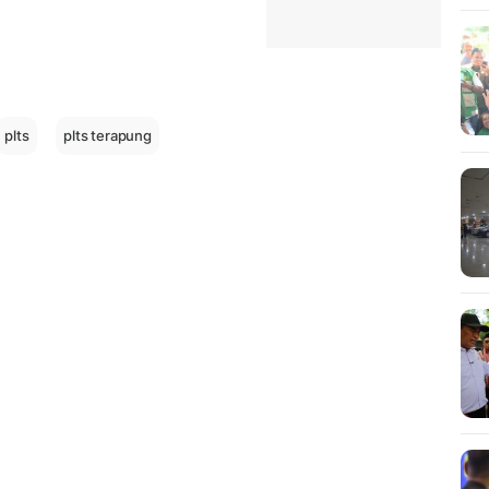
plts
plts terapung