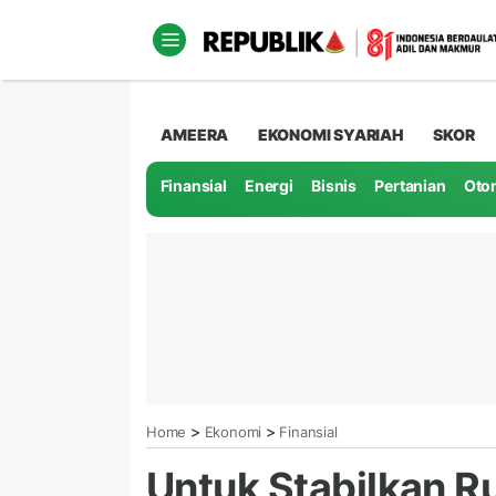
AMEERA
EKONOMI SYARIAH
SKOR
Finansial
Energi
Bisnis
Pertanian
Oto
>
>
Home
Ekonomi
Finansial
Untuk Stabilkan R