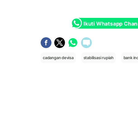
Ikuti Whatsapp Chan
cadangan devisa
stabilisasi rupiah
bank in