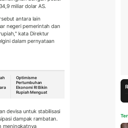
,9 miliar dolar AS.
sebut antara lain
ar negeri pemerintah dan
rupiah," kata Direktur
lgini dalam pernyataan
iah
Optimisme
Pertumbuhan
ara
Ekonomi RI Bikin
Rupiah Menguat
 devisa untuk stabilisasi
Ter
tisipasi dampak rambatan.
in meningkatnya