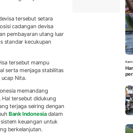
.
evisa tersebut setara
osisi cadangan devisa
 dan pembayaran utang luar
tas standar kecukupan
visa tersebut mampu
Kami
Har
 serta menjaga stabilitas
per
ucap Nita.
ndonesia memandang
 Hal tersebut didukung
ang terjaga seiring dengan
puh
Bank Indonesia
dalam
 sistem keuangan untuk
g berkelanjutan.