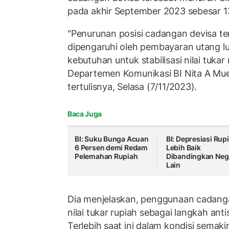
pada akhir September 2023 sebesar 134
"Penurunan posisi cadangan devisa ter
dipengaruhi oleh pembayaran utang lu
kebutuhan untuk stabilisasi nilai tukar 
Departemen Komunikasi BI Nita A Mue
tertulisnya, Selasa (7/11/2023).
Baca Juga
BI: Suku Bunga Acuan
BI: Depresiasi Rup
6 Persen demi Redam
Lebih Baik
Pelemahan Rupiah
Dibandingkan Neg
Lain
Dia menjelaskan, penggunaan cadangan
nilai tukar rupiah sebagai langkah an
Terlebih saat ini dalam kondisi semak