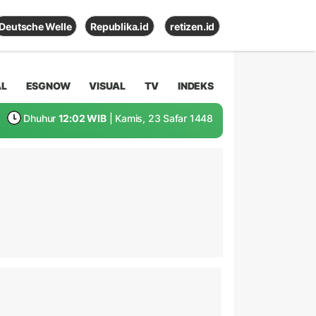
Deutsche Welle
Republika.id
retizen.id
AL
ESGNOW
VISUAL
TV
INDEKS
Dhuhur
12:02 WIB
| Kamis, 23 Safar 1448