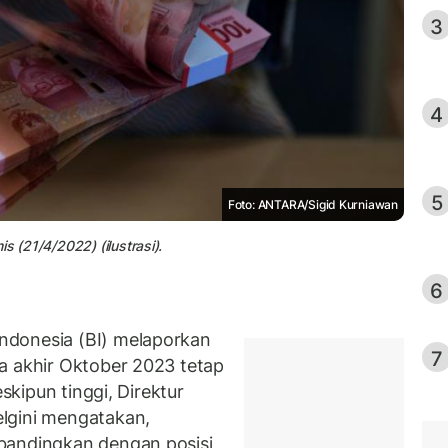
3
4
5
Foto: ANTARA/Sigid Kurniawan
s (21/4/2022) (ilustrasi).
6
ndonesia (BI) melaporkan
7
a akhir Oktober 2023 tetap
eskipun tinggi, Direktur
lgini mengatakan,
bandingkan dengan posisi