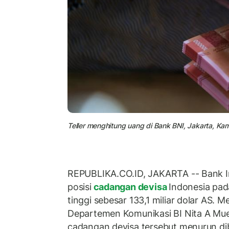
Teller menghitung uang di Bank BNI, Jakarta, Kami
REPUBLIKA.CO.ID, JAKARTA -- Bank I
posisi
cadangan devisa
Indonesia pad
tinggi sebesar 133,1 miliar dolar AS. M
Departemen Komunikasi BI Nita A Mue
cadangan devisa tersebut menurun di