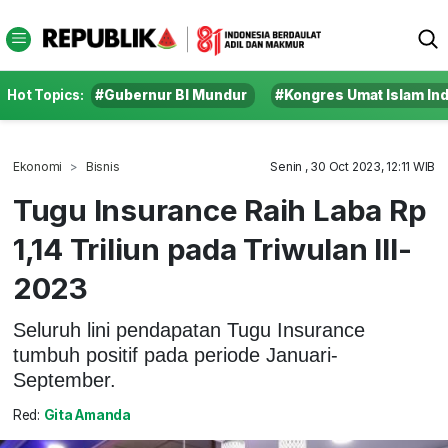
Hot Topics:
#Gubernur BI Mundur
#Kongres Umat Islam In
Ekonomi
Bisnis
Senin , 30 Oct 2023, 12:11 WIB
Tugu Insurance Raih Laba Rp
1,14 Triliun pada Triwulan III-
2023
Seluruh lini pendapatan Tugu Insurance
tumbuh positif pada periode Januari-
September.
Red:
Gita Amanda