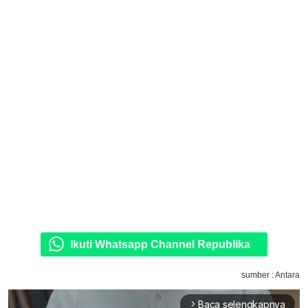
Ikuti Whatsapp Channel Republika
sumber : Antara
Baca selengkapnya
arrow_forward_ios