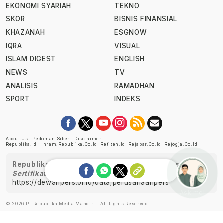
EKONOMI SYARIAH
TEKNO
SKOR
BISNIS FINANSIAL
KHAZANAH
ESGNOW
IQRA
VISUAL
ISLAM DIGEST
ENGLISH
NEWS
TV
ANALISIS
RAMADHAN
SPORT
INDEKS
About Us
|
Pedoman Siber
|
Disclaimer
Republika.id
|
Ihram.republika.co.id
|
Retizen.id
|
Rejabar.co.id
|
Rejogja.co.id
|
Republika telah diverifikasi oleh Dewan Pers
Sertifikat Nomor 1058/DP-Verifikasi/K/XII/2022
https://dewanpers.or.id/data/perusahaanpers
Ask me!
© 2026 PT Republika Media Mandiri - All Rights Reserved.