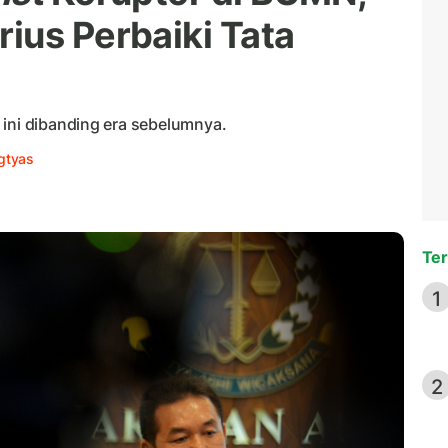
ius Perbaiki Tata
 ini dibanding era sebelumnya.
gtyas
Ter
1
2