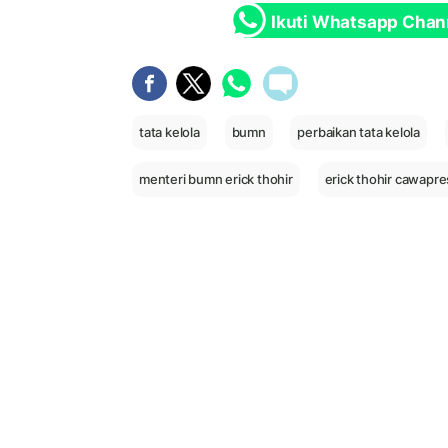
Ikuti Whatsapp Chan
tata kelola
bumn
perbaikan tata kelola
menteri bumn erick thohir
erick thohir cawapre