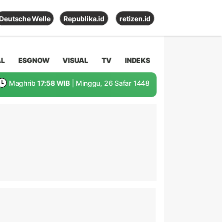
Deutsche Welle
Republika.id
retizen.id
AL
ESGNOW
VISUAL
TV
INDEKS
Maghrib
17:58 WIB
| Minggu, 26 Safar 1448