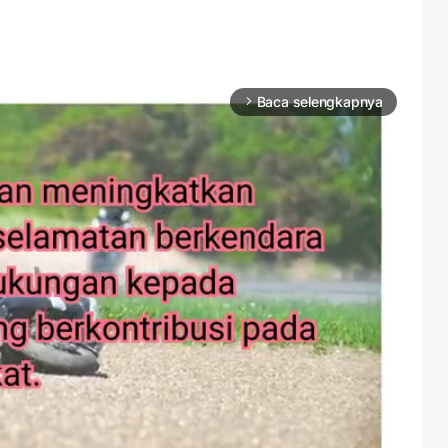
Baca selengkapnya
arrow_forward_ios