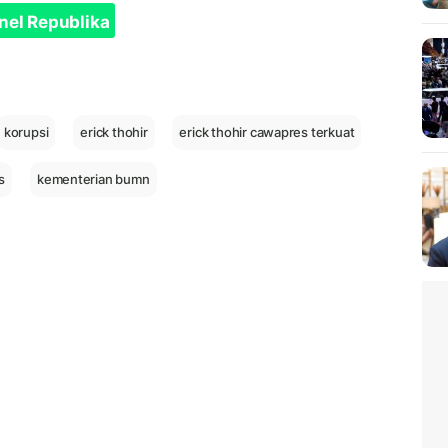
nel Republika
korupsi
erick thohir
erick thohir cawapres terkuat
s
kementerian bumn