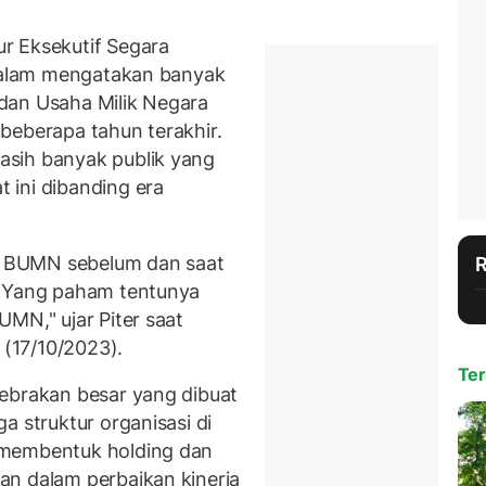
r Eksekutif Segara
djalam mengatakan banyak
dan Usaha Milik Negara
beberapa tahun terakhir.
sih banyak publik yang
 ini dibanding era
 BUMN sebelum dan saat
. Yang paham tentunya
MN," ujar Piter saat
 (17/10/2023).
Ter
ebrakan besar yang dibuat
a struktur organisasi di
 membentuk holding dan
an dalam perbaikan kinerja