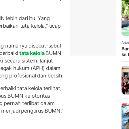
lebih dari itu. Yang
rbaikan tata kelola," ucap
Ahad
ng namanya disebut-sebut
Ban
erbaiki
tata kelola
BUMN
ke 
i secara sistem, lanjut
penegak hukum (APH) dalam
ng profesional dan bersih.
baiki tata kelola terlihat,
us BUMN ke otoritas
 pernah terlibat dalam
k menjadi pengurus BUMN,"