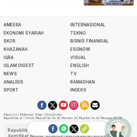
AMEERA
INTERNASIONAL
EKONOMI SYARIAH
TEKNO
SKOR
BISNIS FINANSIAL
KHAZANAH
ESGNOW
IQRA
VISUAL
ISLAM DIGEST
ENGLISH
NEWS
TV
ANALISIS
RAMADHAN
SPORT
INDEKS
About Us
|
Pedoman Siber
|
Disclaimer
Republika.id
|
Ihram.republika.co.id
|
Retizen.id
|
Rejabar.co.id
|
Rejogja.co.id
|
Republika telah diverifikasi oleh Dewan Pers
Sertifikat Nomor 1058/DP-Verifikasi/K/XII/2022