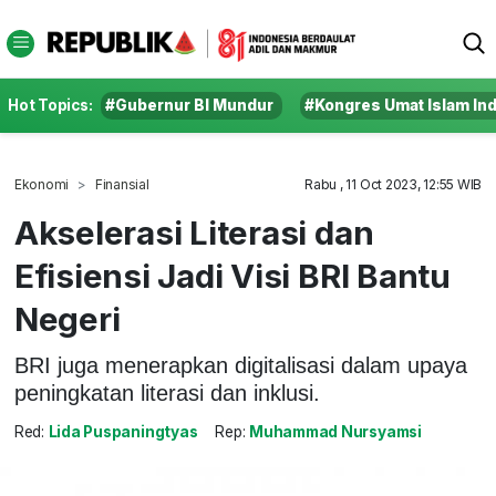
Hot Topics:
#Gubernur BI Mundur
#Kongres Umat Islam In
Ekonomi
Finansial
Rabu , 11 Oct 2023, 12:55 WIB
Akselerasi Literasi dan
Efisiensi Jadi Visi BRI Bantu
Negeri
BRI juga menerapkan digitalisasi dalam upaya
peningkatan literasi dan inklusi.
Red:
Lida Puspaningtyas
Rep:
Muhammad Nursyamsi