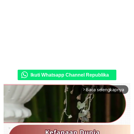
Ikuti Whatsapp Channel Republika
Baca selengkapnya
arrow_forward_ios