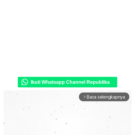
Ikuti Whatsapp Channel Republika
Baca selengkapnya
arrow_forward_ios