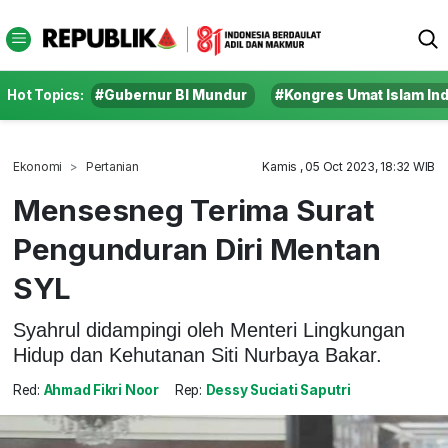
Hot Topics:
#Gubernur BI Mundur
#Kongres Umat Islam In
Ekonomi
Pertanian
Kamis , 05 Oct 2023, 18:32 WIB
Mensesneg Terima Surat
Pengunduran Diri Mentan
SYL
Syahrul didampingi oleh Menteri Lingkungan
Hidup dan Kehutanan Siti Nurbaya Bakar.
Red:
Ahmad Fikri Noor
Rep:
Dessy Suciati Saputri