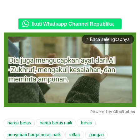
Ikuti Whatsapp Channel Republika
Baca selengkapnya
arrow_forward_ios
Powered by 
GliaStudios
harga beras
harga beras naik
beras
Mute
penyebab harga beras naik
inflasi
pangan