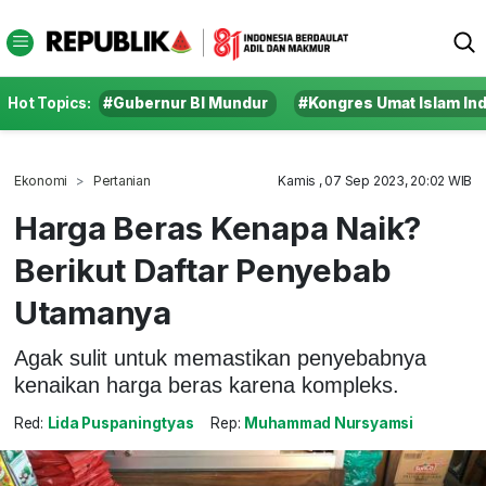
Hot Topics:
#Gubernur BI Mundur
#Kongres Umat Islam In
Ekonomi
Pertanian
Kamis , 07 Sep 2023, 20:02 WIB
Harga Beras Kenapa Naik?
Berikut Daftar Penyebab
Utamanya
Agak sulit untuk memastikan penyebabnya
kenaikan harga beras karena kompleks.
Red:
Lida Puspaningtyas
Rep:
Muhammad Nursyamsi