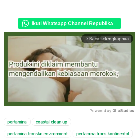
Ikuti Whatsapp Channel Republika
Baca selengkapnya
arrow_forward_ios
Powered by 
GliaStudios
pertamina
coastal clean up
Mute
pertamina transko environment
pertamina trans kontinental