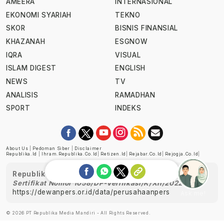
AMEERA
INTERNASIONAL
EKONOMI SYARIAH
TEKNO
SKOR
BISNIS FINANSIAL
KHAZANAH
ESGNOW
IQRA
VISUAL
ISLAM DIGEST
ENGLISH
NEWS
TV
ANALISIS
RAMADHAN
SPORT
INDEKS
About Us
|
Pedoman Siber
|
Disclaimer
Republika.id
|
Ihram.republika.co.id
|
Retizen.id
|
Rejabar.co.id
|
Rejogja.co.id
|
Republika telah diverifikasi oleh Dewan Pers
Sertifikat Nomor 1058/DP-Verifikasi/K/XII/2022
https://dewanpers.or.id/data/perusahaanpers
Ask me!
© 2026 PT Republika Media Mandiri - All Rights Reserved.