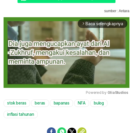
sumber : Antara
Baca selengkapnya
arrow_forward_ios
Powered by 
GliaStudios
stok beras
beras
bapanas
NFA
bulog
Mute
inflasi tahunan