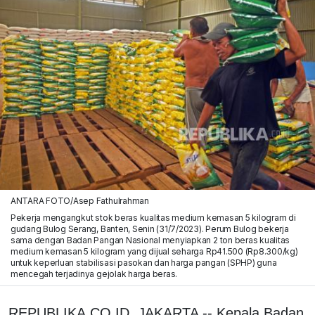
ANTARA FOTO/Asep Fathulrahman
Pekerja mengangkut stok beras kualitas medium kemasan 5 kilogram di
gudang Bulog Serang, Banten, Senin (31/7/2023). Perum Bulog bekerja
sama dengan Badan Pangan Nasional menyiapkan 2 ton beras kualitas
medium kemasan 5 kilogram yang dijual seharga Rp41.500 (Rp8.300/kg)
untuk keperluan stabilisasi pasokan dan harga pangan (SPHP) guna
mencegah terjadinya gejolak harga beras.
REPUBLIKA.CO.ID, JAKARTA -- Kepala Badan