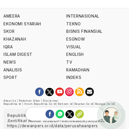
AMEERA
INTERNASIONAL
EKONOMI SYARIAH
TEKNO
SKOR
BISNIS FINANSIAL
KHAZANAH
ESGNOW
IQRA
VISUAL
ISLAM DIGEST
ENGLISH
NEWS
TV
ANALISIS
RAMADHAN
SPORT
INDEKS
About Us
|
Pedoman Siber
|
Disclaimer
Republika.id
|
Ihram.republika.co.id
|
Retizen.id
|
Rejabar.co.id
|
Rejogja.co.id
|
Republika telah diverifikasi oleh Dewan Pers
Sertifikat Nomor 1058/DP-Verifikasi/K/XII/2022
https://dewanpers.or.id/data/perusahaanpers
Ask me!