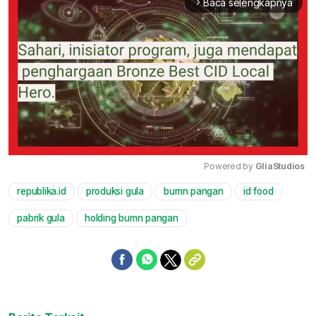
Baca selengkapnya
arrow_forward_ios
Powered by 
GliaStudios
republika.id
produksi gula
bumn pangan
id food
Mute
pabrik gula
holding bumn pangan