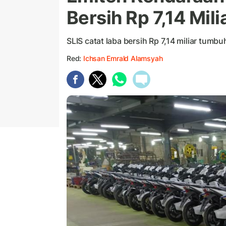
Bersih Rp 7,14 Mili
SLIS catat laba bersih Rp 7,14 miliar tumb
Red:
Ichsan Emrald Alamsyah