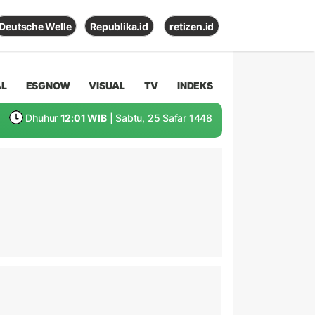
Deutsche Welle
Republika.id
retizen.id
AL
ESGNOW
VISUAL
TV
INDEKS
Dhuhur
12:01 WIB
| Sabtu, 25 Safar 1448