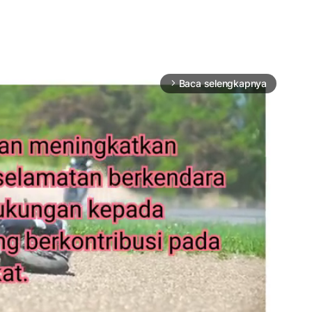
Baca selengkapnya
arrow_forward_ios