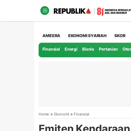
AMEERA
EKONOMI SYARIAH
SKOR
Finansial
Energi
Bisnis
Pertanian
Oto
>
>
Home
Ekonomi
Finansial
Emiten Kendaraan L