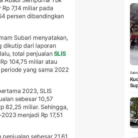
ya Abadi Sempurna Tbk
 Rp 7,14 miliar pada
,54 persen dibandingkan
.
Imam Subari menyatakan,
dikutip dari laporan
lalu, total penjualan
SLIS
 Rp 104,75 miliar atau
g periode yang sama 2022
Sabt
Kuo
Sup
 pertama 2023, SLIS
ualan sebesar 10,57
p 82,25 miliar. Sehingga,
I-2023 menjadi Rp 17,51
 penjualan sebesar 21,61