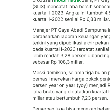
produsen
motor listrik
Selis, PT Ga
(SLIS) mencatat laba bersih sebesar
kuartal I-2023. Angka ini tumbuh 4
kuartal I-2022 senilai Rp 6,83 miliar
Manajer PT Gaya Abadi Sempurna 
berdasarkan laporan keuangan yang 
terkini yang dipublikasi akhir pekan 
pada kuartal I-2023 tercatat senilai
lebih rendah 3,28 persen dibandin
sebesar Rp 108,3 miliar.
Meski demikian, selama tiga bulan
berhasil menekan harga pokok penj
persen year on year (yoy) menjadi R
laba bruto yang dicatatkan kuartal 
miliar atau bertumbuh 7,23 persen.
Perseroan juga bisa menekan beban