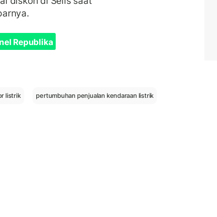
al diskon di Selis saat
parnya.
nel Republika
 listrik
pertumbuhan penjualan kendaraan listrik