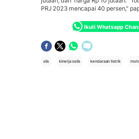
jutaan, dan harga Rp 10 jutaan. "Tot
PRJ 2023 mencapai 40 persen," pa
Ikuti Whatsapp Chan
slis
kinerja selis
kendaraan listrik
motor