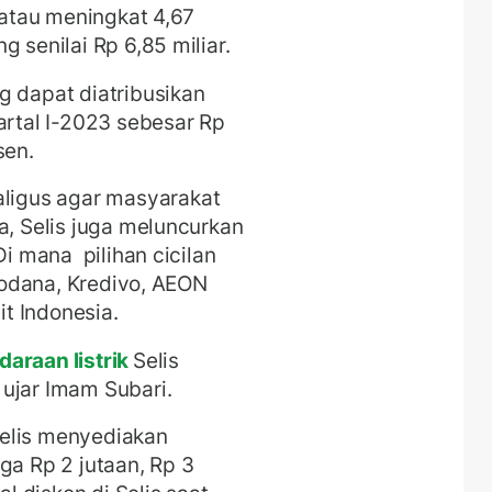
r atau meningkat 4,67
g senilai Rp 6,85 miliar.
g dapat diatribusikan
artal I-2023 sebesar Rp
sen.
igus agar masyarakat
a, Selis juga meluncurkan
Di mana pilihan cicilan
ndodana, Kredivo, AEON
t Indonesia.
araan listrik
Selis
ujar Imam Subari.
elis menyediakan
ga Rp 2 jutaan, Rp 3