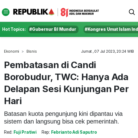
Hot Topics:
#Gubernur BI Mundur
#Kongres Umat Islam In
Ekonomi
Bisnis
Jumat , 07 Jul 2023, 20:24 WIB
Pembatasan di Candi
Borobudur, TWC: Hanya Ada
Delapan Sesi Kunjungan Per
Hari
Batasan kuota pengunjung kini dipantau via
sistem dan langsung bisa cek pemerintah.
Red:
Fuji Pratiwi
Rep:
Febrianto Adi Saputro