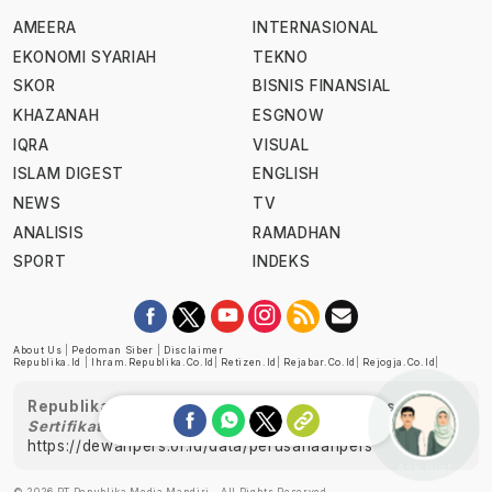
AMEERA
INTERNASIONAL
EKONOMI SYARIAH
TEKNO
SKOR
BISNIS FINANSIAL
KHAZANAH
ESGNOW
IQRA
VISUAL
ISLAM DIGEST
ENGLISH
NEWS
TV
ANALISIS
RAMADHAN
SPORT
INDEKS
About Us
|
Pedoman Siber
|
Disclaimer
Republika.id
|
Ihram.republika.co.id
|
Retizen.id
|
Rejabar.co.id
|
Rejogja.co.id
|
Republika telah diverifikasi oleh Dewan Pers
Sertifikat Nomor 1058/DP-Verifikasi/K/XII/2022
https://dewanpers.or.id/data/perusahaanpers
Ask me!